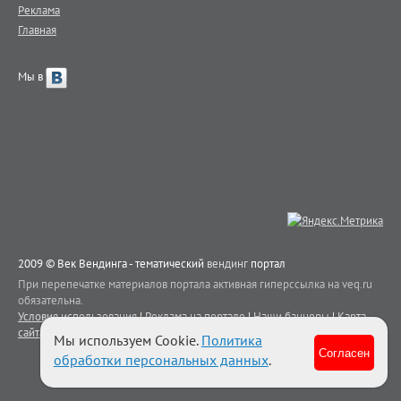
Реклама
Главная
Мы в
2009 © Век Вендинга - тематический
вендинг
портал
При перепечатке материалов портала активная гиперссылка на veq.ru
обязательна.
Условия использования
|
Реклама на портале
|
Наши баннеры
|
Карта
сайта
|
Контакты
Мы используем Cookie.
Политика
Согласен
обработки персональных данных
.