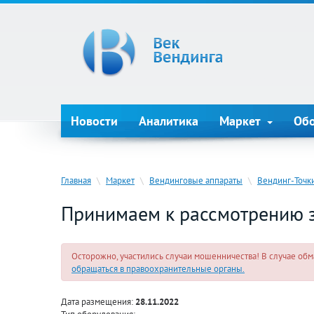
Новости
Аналитика
Маркет
Об
Главная
\
Маркет
\
Вендинговые аппараты
\
Вендинг-Точк
Принимаем к рассмотрению з
Осторожно, участились случаи мошенничества! В случае обма
обращаться в правоохранительные органы.
Дата размещения:
28.11.2022