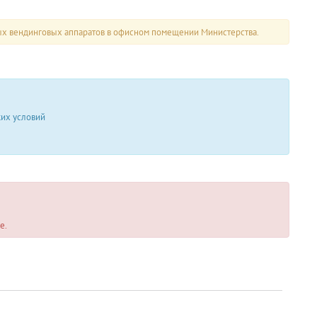
ых вендинговых аппаратов в офисном помещении Министерства.
ких условий
е.