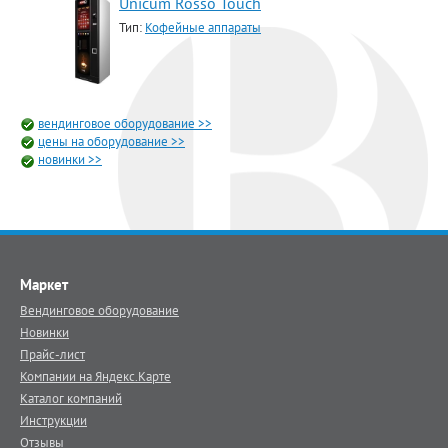
Unicum Rosso Touch
Тип:
Кофейные аппараты
вендинговое оборудование >>
цены на оборудование >>
новинки >>
Маркет
Вендинговое оборудование
Новинки
Прайс-лист
Компании на Яндекс.Карте
Каталог компаний
Инструкции
Отзывы