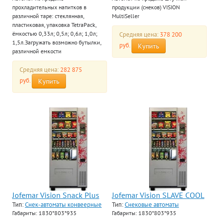
прохладительных напитков в
продукции (снеков) VISION
различной таре: стеклянная,
MultiSeller
пластиковая, упаковка TetraPack,
ёмкостью 0,33л; 0,5л; 0,6л; 1,0л;
Средняя цена:
378 200
1,5л.Загружать возможно бутылки,
руб.
Купить
различной емкости
Средняя цена:
282 875
руб.
Купить
Jofemar Vision Snack Plus
Jofemar Vision SLAVE COOL
Тип:
Снек-автоматы конвеерные
Тип:
Снековые автоматы
Габариты: 1830*803*935
Габариты: 1830*803*935