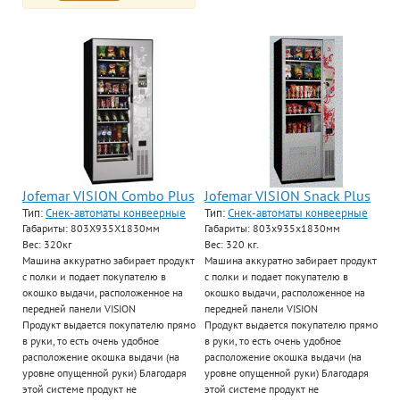
Jofemar VISION Combo Plus
Jofemar VISION Snack Plus
Тип:
Снек-автоматы конвеерные
Тип:
Снек-автоматы конвеерные
Габариты: 803Х935Х1830мм
Габариты: 803x935x1830мм
Вес: 320кг
Вес: 320 кг.
Машина аккуратно забирает продукт
Машина аккуратно забирает продукт
с полки и подает покупателю в
с полки и подает покупателю в
окошко выдачи, расположенное на
окошко выдачи, расположенное на
передней панели VISION
передней панели VISION
Продукт выдается покупателю прямо
Продукт выдается покупателю прямо
в руки, то есть очень удобное
в руки, то есть очень удобное
расположение окошка выдачи (на
расположение окошка выдачи (на
уровне опущенной руки) Благодаря
уровне опущенной руки) Благодаря
этой системе продукт не
этой системе продукт не