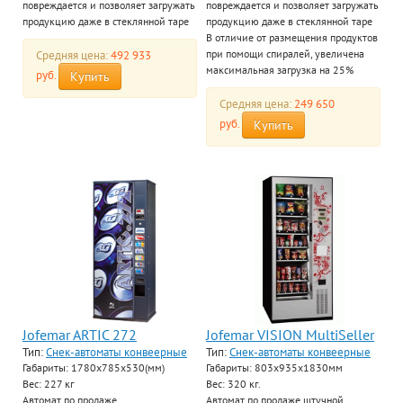
повреждается и позволяет загружать
повреждается и позволяет загружать
продукцию даже в стеклянной таре
продукцию даже в стеклянной таре
В отличие от размещения продуктов
Средняя цена:
492 933
при помощи спиралей, увеличена
максимальная загрузка на 25%
руб.
Купить
Средняя цена:
249 650
руб.
Купить
Jofemar ARTIC 272
Jofemar VISION MultiSeller
Тип:
Снек-автоматы конвеерные
Тип:
Снек-автоматы конвеерные
Габариты: 1780x785x530(мм)
Габариты: 803x935x1830мм
Вес: 227 кг
Вес: 320 кг.
Автомат по продаже
Автомат по продаже штучной