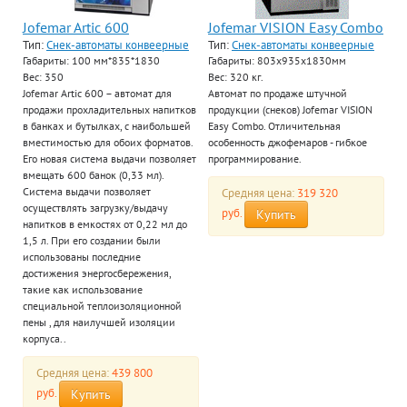
Jofemar Artic 600
Jofemar VISION Easy Combo
Тип:
Снек-автоматы конвеерные
Тип:
Снек-автоматы конвеерные
Габариты: 100 мм*835*1830
Габариты: 803x935x1830мм
Вес: 350
Вес: 320 кг.
Jofemar Artic 600 – автомат для
Автомат по продаже штучной
продажи прохладительных напитков
продукции (снеков) Jofemar VISION
в банках и бутылках, с наибольшей
Easy Combo. Отличительная
вместимостью для обоих форматов.
особенность джофемаров - гибкое
Его новая система выдачи позволяет
программирование.
вмещать 600 банок (0,33 мл).
Система выдачи позволяет
Средняя цена:
319 320
осуществлять загрузку/выдачу
руб.
Купить
напитков в емкостях от 0,22 мл до
1,5 л. При его создании были
использованы последние
достижения энергосбережения,
такие как использование
специальной теплоизоляционной
пены , для наилучшей изоляции
корпуса..
Средняя цена:
439 800
руб.
Купить