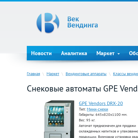
Новости
Аналитика
Маркет
Об
Главная
\
Маркет
\
Вендинговые аппараты
\
Классы венди
Снековые автоматы GPE Vend
GPE Vendors DRX-20
Тип:
Мини-снеки
Габариты: 645х820х1100 мм.
Вес: 95 кг.
Автомат предназначен для продажи
охлажденных напитков и упакованн
продукции. Возможна установка ря