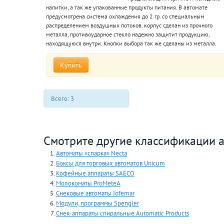
напитки, а так же упакованные продукты питания. В автомате
предусмотрена система охлаждения до 2 гр. со специальным
распределением воздушных потоков. корпус сделан из прочного
металла, противоударное стекло надежно защитит продукцию,
находящуюся внутри. Кнопки выбора так же сделаны из металла.
Купить
Всего: 3
Смотрите другие классификации 
Автоматы «спарка» Necta
Боксы для торговых автоматов Unicum
Кофейные аппараты SAECO
Молокоматы ProMeteA
Снековые автоматы Jofemar
Модули, программы Spengler
Снек-аппараты спиральные Automatiс Products