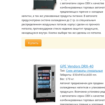
с автоматами серии DBХ к качестве
комбинированных торговых автомат
предлагающих горячие и холодные
напитки, а так же упакованные продукты питания. В автомате
предусмотрена система охлаждения до 2 гр. со специальным
распределением воздушных потоков. корпус сделан из прочного
металла, противоударное стекло надежно защитит продукцию,
находящуюся внутри. Кнопки выбора так же сделаны из металла.
Купить
GPE Vendors DRX-40
Тип:
Снек-аппараты спиральные
Габариты: 830х945х1600 мм.
Вес: 170 кг.
Автомат предназначен для продажи
охлажденных напитков и упакованн
продукции. Возможна установка ря
с автоматами серии DBХ к качестве
комбинированных торговых автомат
предлагающих горячие и холодные