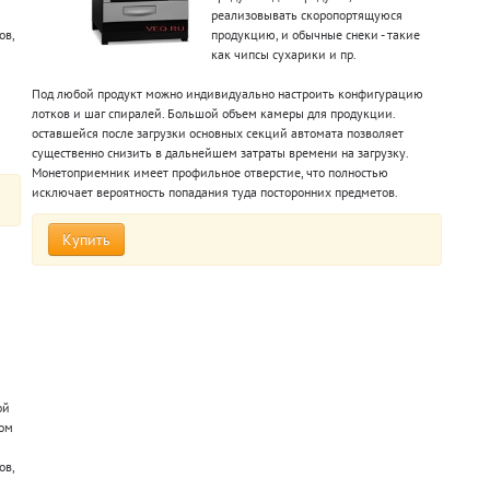
реализовывать скоропортящуюся
ов,
продукцию, и обычные снеки - такие
как чипсы сухарики и пр.
Под любой продукт можно индивидуально настроить конфигурацию
лотков и шаг спиралей. Большой объем камеры для продукции.
оставшейся после загрузки основных секций автомата позволяет
существенно снизить в дальнейшем затраты времени на загрузку.
Монетоприемник имеет профильное отверстие, что полностью
исключает вероятность попадания туда посторонних предметов.
Купить
ой
дом
ов,