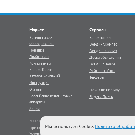
Маркет
Сервисы
Вендинговое
Заполняшки
оборудование
Вендинг.Компас
Новинки
Вендинг-Форум
Прайс-лист
Доска объявлений
Компании на
Вендинг-Точки
Яндекс.Карте
Рейтинг сайтов
Каталог компаний
Тендеры
Инструкции
Отзывы
Поиск по порталу
Российские вендинговые
Яндекс.Поиск
аппараты
Акции
2009 © Век Вендинга - тематический
вендинг
портал
Мы используем Cookie.
Политика обработ
При перепечатке материалов портала активная гиперссылка на
Условия использования
|
Реклама на портале
|
Наши баннеры