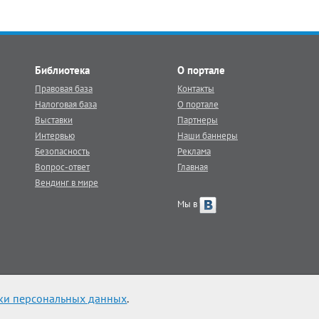
Библиотека
О портале
Правовая база
Контакты
Налоговая база
О портале
Выставки
Партнеры
Интервью
Наши баннеры
Безопасность
Реклама
Вопрос-ответ
Главная
Вендинг в мире
Мы в
ки персональных данных
.
 veq.ru обязательна.
|
Карта сайта
|
Контакты