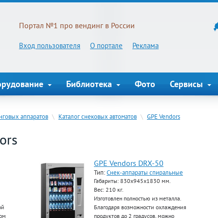
Портал №1 про вендинг в России
Вход пользователя
О портале
Реклама
орудование
Библиотека
Фото
Сервисы
нговых аппаратов
\
Каталог снековых автоматов
\
GPE Vendors
ors
GPE Vendors DRX-50
Тип:
Снек-аппараты спиральные
Габариты: 830х945х1830 мм.
Вес: 210 кг.
Изготовлен полностью из металла.
ой
Благодаря возможности охлаждения
дом
продуктов до 2 градусов, можно