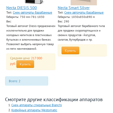
Necta DIESIS 500
Necta Smart Silver
Тип:
Снек-автоматы барабанные
Тип:
Снек-автоматы барабанные
Габариты: 750 мм-781-1830
Габариты: 1830х850х890 м
Вес:
Вес: 290
Тоговый автомат Diesis предназначен
Торговый автомат барабанного типа
исключительно для продажи
для продажи скоропортящихся и
холодных напитков в пластиковых
свежих продуктов - йогуртов,
бутылках и алюминиевых банках.
салатов, бутербродов и пр.
Позволяет выбрать напрямую товар
из пяти наименований.
Купить
Средняя цена:
217 000
руб.
Купить
Всего: 2
Смотрите другие классификации аппаратов
Снек-аппараты спиральные Bianchi
Кофейные аппараты Westomatic