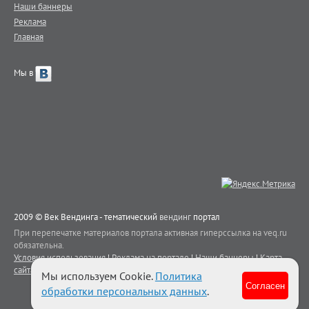
Наши баннеры
Реклама
Главная
Мы в
2009 © Век Вендинга - тематический
вендинг
портал
При перепечатке материалов портала активная гиперссылка на veq.ru
обязательна.
Условия использования
|
Реклама на портале
|
Наши баннеры
|
Карта
сайта
|
Контакты
Мы используем Cookie.
Политика
Согласен
обработки персональных данных
.