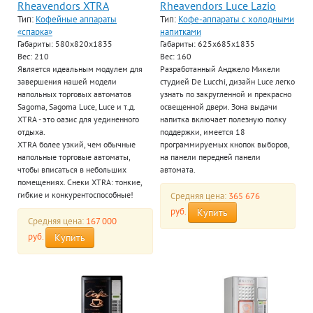
Rheavendors XTRA
Rheavendors Luce Lazio
Тип:
Кофейные аппараты
Тип:
Кофе-аппараты с холодными
«спарка»
напитками
Габариты: 580x820x1835
Габариты: 625х685х1835
Вес: 210
Вес: 160
Является идеальным модулем для
Разработанный Анджело Микели
завершения нашей модели
студией De Lucchi, дизайн Luce легко
напольных торговых автоматов
узнать по закругленной и прекрасно
Sagoma, Sagoma Luce, Luce и т.д.
освещенной двери. Зона выдачи
XTRA - это оазис для уединенного
напитка включает полезную полку
отдыха.
поддержки, имеется 18
XTRA более узкий, чем обычные
программируемых кнопок выборов,
напольные торговые автоматы,
на панели передней панели
чтобы вписаться в небольших
автомата.
помещениях. Снеки XTRA: тонкие,
гибкие и конкурентоспособные!
Средняя цена:
365 676
руб.
Купить
Средняя цена:
167 000
руб.
Купить