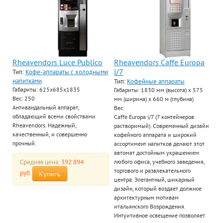
Rheavendors Luce Publico
Rheavendors Caffe Europa
i/7
Тип:
Кофе-аппараты с холодными
напитками
Тип:
Кофейные аппараты
Габариты: 625х685х1835
Габариты: 1830 мм (высота) х 575
Вес: 250
мм (ширина) х 660 м (глубина)
Антивандальный аппарат,
Вес:
обладающий всеми свойствами
Caffe Europa i/7 (7 контейнеров
Rheavendors. Надежный,
растворимый). Современный дизайн
качественный, и совершенно
кофейного аппарата и широкий
прочный.
ассортимент напитков делают этот
автомат достойным украшением
Средняя цена:
392 894
любого офиса, учебного заведения,
торгового и развлекательного
руб.
Купить
центра. Элегантный, шикарный
дизайн, который воздает должное
архитектурным мотивам
итальянского Возрождения.
Интуитивное освещение позволяет