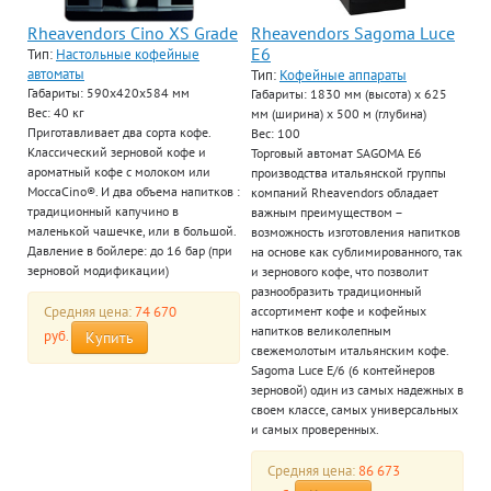
Rheavendors Cino XS Grade
Rheavendors Sagoma Luce
E6
Тип:
Настольные кофейные
автоматы
Тип:
Кофейные аппараты
Габариты: 590х420х584 мм
Габариты: 1830 мм (высота) х 625
Вес: 40 кг
мм (ширина) х 500 м (глубина)
Приготавливает два сорта кофе.
Вес: 100
Классический зерновой кофе и
Торговый автомат SAGOMA E6
ароматный кофе с молоком или
производства итальянской группы
MoccaCino®. И два объема напитков :
компаний Rheavendors обладает
традиционный капучино в
важным преимуществом –
маленькой чашечке, или в большой.
возможность изготовления напитков
Давление в бойлере: до 16 бар (при
на основе как сублимированного, так
зерновой модификации)
и зернового кофе, что позволит
разнообразить традиционный
Средняя цена:
74 670
ассортимент кофе и кофейных
напитков великолепным
руб.
Купить
свежемолотым итальянским кофе.
Sagoma Luce E/6 (6 контейнеров
зерновой) один из самых надежных в
своем классе, самых универсальных
и самых проверенных.
Средняя цена:
86 673