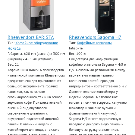
Rheavendors BARISTA
Rheavendors Sagoma H7
Тип:
Кофейное оборудование
Тип:
Кофейные аппараты
HoReCa
Габариты:
Габариты: 620 мм (высота) х 300 мм
Вес: 100 кг
(ширина) х 455 мм (глубина)
Существуют две модификации
Вес: 21
кофейного автомата Sagoma – H/5 и
Кофемашина BARISTA производства
H/7. Основными различиями между
итальянской компании Rheavendors
вариантами машин является
предназначена для приготовления
количество контейнеров для
большого ассортимента горячих
ингредиентов – соответственно 5 и 7.
напитков, как на основе
Дополнительные контейнеры у
сублимированного, так и на основе
модели Sagoma H/7 позволяют
зернового кофе. Привлекательный
готовить помимо эспрессо, капучино,
внешний вид обусловлен
шоколада и чая еще бульон и
современным дизайном с
фраппе (ванильный капучино).
внутренней подсветкой лицевой
Sagoma H/7 имеет подсвеченную
панели. В наличии модели с
переднюю декоративную панель и
контейнером для воды, а также с
большую загрузку стаканчиков.
возможностью подключения к
Автомат имеет возможность гибкого