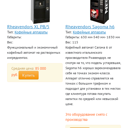
Rheavendors XL PB/5
Rheavendors Sagoma h6
Тип:
Кофейные аппараты
Тип:
Кофейные аппараты
Габариты:
Габариты: 630 мм-540 мм- 1830 мм
Вес:
Вес: 115
Функциональный и экономичный
Кофейный автомат Сагома 6 от
кофейный автомат на растворимых
известного итальянского
ингредиентах.
производителя Риавендорз. не
смотря на то, что модель устаревшая,
Средняя цена:
85 000
Sagoma h6 хорошо зарекомендовала
себя на точках эконом-класса.
руб.
Купить
Аппарат отлично справляется на
точках с большим трафиком и
подходит для установки в тех местах
где клиентура готова покупать
напитки по средней или невысокой
цене.
Это оборудование снято с
производства