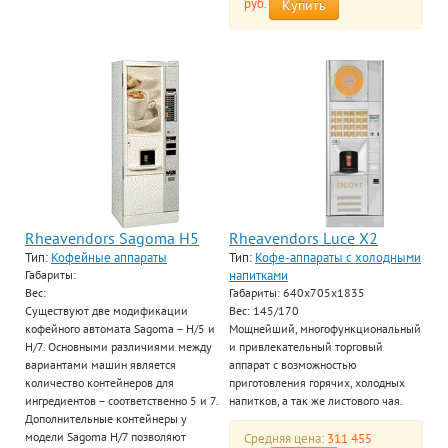
руб.
Купить
Rheavendors Sagoma H5
Rheavendors Luce X2
Тип:
Кофейные аппараты
Тип:
Кофе-аппараты с холодными
напитками
Габариты:
Вес:
Габариты: 640х705х1835
Существуют две модификации
Вес: 145/170
кофейного автомата Sagoma – H/5 и
Мощнейший, многофункциональный
H/7. Основными различиями между
и привлекательный торговый
вариантами машин является
аппарат с возможностью
количество контейнеров для
приготовления горячих, холодных
ингредиентов – соответственно 5 и 7.
напитков, а так же листового чая.
Дополнительные контейнеры у
модели Sagoma H/7 позволяют
Средняя цена:
311 455