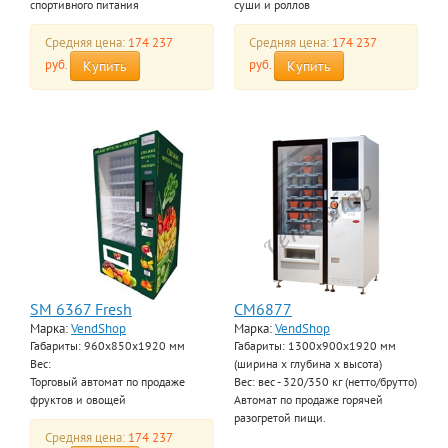
спортивного питания
суши и роллов
Средняя цена:
174 237
Средняя цена:
174 237
руб.
руб.
Купить
Купить
SM 6367 Fresh
СМ6877
Марка:
VendShop
Марка:
VendShop
Габариты: 960x850x1920 мм
Габариты: 1300x900x1920 мм
Вес:
(ширина x глубина x высота)
Торговый автомат по продаже
Вес: вес - 320/350 кг (нетто/брутто)
фруктов и овощей
Автомат по продаже горячей
разогретой пищи.
Средняя цена:
174 237