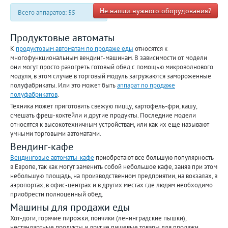
Не нашли нужного оборудования?
Всего аппаратов: 55
Продуктовые автоматы
К
продуктовым автоматам по продаже еды
относятся к
многофункциональным вендинг-машинам. В зависимости от модели
они могут просто разогреть готовый обед с помощью микроволнового
модуля, в этом случае в торговый модуль загружаются замороженные
полуфабрикаты. Или это может быть
аппарат по продаже
полуфабрикатов
.
Техника может приготовить свежую пиццу, картофель-фри, кашу,
смешать фреш-коктейли и другие продукты. Последние модели
относятся к высокотехничным устройствам, или как их еще называют
умными торговыми автоматами.
Вендинг-кафе
Вендинговые автоматы-кафе
приобретают все большую популярность
в Европе, так как могут заменить собой небольшое кафе, заняв при этом
небольшую площадь, на производственном предприятии, на вокзалах, в
аэропортах, в офис-центрах и в других местах где людям необходимо
приобрести полноценный обед.
Машины для продажи еды
Хот-доги, горячие пирожки, пончики (ленинградские пышки),
нестандартные продукты и другие пищевые товары для продажи