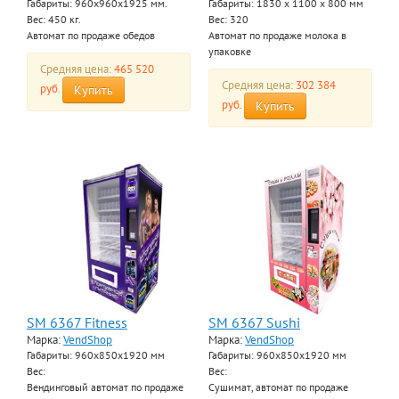
Габариты: 960х960х1925 мм.
Габариты: 1830 x 1100 x 800 мм
Вес: 450 кг.
Вес: 320
Автомат по продаже обедов
Автомат по продаже молока в
упаковке
Средняя цена:
465 520
Средняя цена:
302 384
руб.
Купить
руб.
Купить
SM 6367 Fitness
SM 6367 Sushi
Марка:
VendShop
Марка:
VendShop
Габариты: 960x850x1920 мм
Габариты: 960x850x1920 мм
Вес:
Вес:
Вендинговый автомат по продаже
Сушимат, автомат по продаже