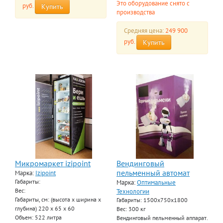
Это оборудование снято с
руб.
Купить
производства
Средняя цена:
249 900
руб.
Купить
Микромаркет izipoint
Вендинговый
пельменный автомат
Марка:
Izipoint
Габариты:
Марка:
Оптимальные
Вес:
Технологии
Габариты, см: (высота х ширина х
Габариты: 1500х750х1800
глубина) 220 х 65 х 60
Вес: 300 кг
Объем: 522 литра
Вендинговый пельменный аппарат.