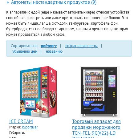
Автоматы нестандартных продуктов (9)
►
К аппаратам с едой (еще называют автоматы-кафе) относят устройства
способные разогреть или даже приготовить полноценное блюдо. Это
может быть пицца, лапша, хот-доги, гамбургеры, картофель фри,
бутерброды, мясное блюдо с гарниром, салаты и другая пища которая
может продаваться в любом кафе.
Сортировать по:
рейтингу
|
возрастанию цены
|
убыванию цен
|
названию
ICE CREAM
Торговый аппарат для
продажи мороженого
Марка:
ISportBar
TCN-FEL-9C(V22)-LD
Габариты:
Вес: