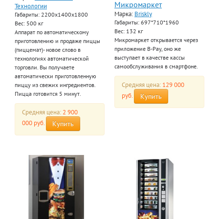
Микромаркет
Технологии
Марка:
Briskly
Габариты: 2200х1400х1800
Габариты: 697*710*1960
Вес: 500 кг
Вес: 132 кг
Аппарат по автоматическому
Микромаркет открывается через
приготовлению и продаже пиццы
приложение B-Pay, оно же
(пиццемат)- новое слово в
выступает в качестве кассы
технологиях автоматической
самообслуживания в смартфоне.
торговли. Вы получаете
автоматически приготовленную
Средняя цена:
129 000
пиццу из свежих ингредиентов.
Пицца готовится 5 минут.
руб.
Купить
Средняя цена:
2 900
000 руб.
Купить