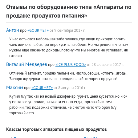
Отзывы по оборудованию типа «Аппараты по
продаже продуктов питания»
Антон
про
«GOURMET»
от 9 сентября 2017 г.
У нас есть своя небольшая забегаловка, где люди приходят попить
чаек или очень быстро перекусить на обеде. Но мы решили, что нам
нужны еще какие-то доходы, потому что мы многое не успеваем, ни
готовит
Виталий Медведев
про
«ICE PLUS FOOD»
от 28 февраля 2017 г.
Отличный автомат, продаю пельмени, масло, овощи, котлеты, ягоды.
Заморозку держит отлично - холодильный компрессор рулит!
Максим
про
«GOURMET»
от 8 августа 2016 г.
Купил б/у так как на новый джофемар гурмет, цена кусается, но и б/
у меня все устроило, запчасти есть всегда, торговый автомат
рабочий, тех подержка отличная, не смотря на то что брал б/у
торговый авто
Классы торговых аппаратов пищевых продуктов