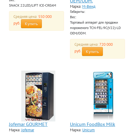
OEM/ODM.
SNACK 22LED/LIFT ICE-CREAM
Марка:
М-Венд
Габариты:
Средняя цена:
550 000
Вес:
Торговый аппарат для продажи
руб.
Купить
мороженого TCN-FEL-9C(V22)-LD
OEM/ODM.
Средняя цена:
720 000
руб.
Купить
Jofemar GOURMET
Unicum FoodBox Milk
Марка:
Jofemar
Марка:
Unicum