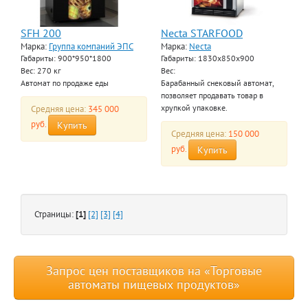
SFH 200
Necta STARFOOD
Марка:
Группа компаний ЭПС
Марка:
Necta
Габариты: 900*950*1800
Габариты: 1830х850х900
Вес: 270 кг
Вес:
Автомат по продаже еды
Барабанный снековый автомат,
позволяет продавать товар в
Средняя цена:
345 000
хрупкой упаковке.
руб.
Купить
Средняя цена:
150 000
руб.
Купить
Страницы:
[1]
[2]
[3]
[4]
Запрос цен поставщиков на «Торговые
автоматы пищевых продуктов»