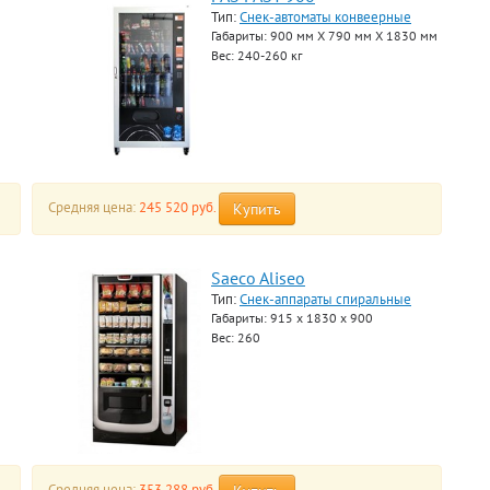
Тип:
Снек-автоматы конвеерные
Габариты: 900 мм Х 790 мм Х 1830 мм
Вес: 240-260 кг
Средняя цена:
245 520 руб.
Купить
Saeco Aliseo
Тип:
Снек-аппараты спиральные
Габариты: 915 х 1830 х 900
Вес: 260
Средняя цена:
353 288 руб.