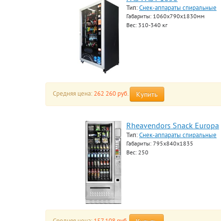
Тип:
Снек-аппараты спиральные
Габариты: 1060x790х1830мм
Вес: 310-340 кг
Средняя цена:
262 260 руб.
Купить
Rheavendors Snack Europa
Тип:
Снек-аппараты спиральные
Габариты: 795x840x1835
Вес: 250
Средняя цена:
157 108 руб.