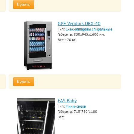
Купить
GPE Vendors DRX-40
Тип:
Снек-аппараты спиральные
Габариты: 830х945х1600 мм.
Вес: 170 кг.
Купить
FAS Baby
Тип:
Мини-снеки
Габариты: 715*780*1100
Вес: