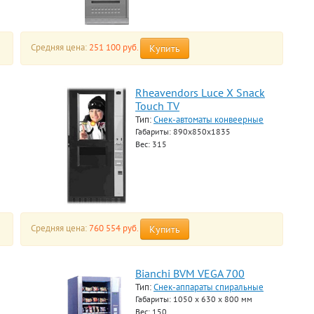
Средняя цена:
251 100 руб.
Купить
Rheavendors Luce X Snack
Touch TV
Тип:
Снек-автоматы конвеерные
Габариты: 890x850x1835
Вес: 315
Средняя цена:
760 554 руб.
Купить
Bianchi BVM VEGA 700
Тип:
Снек-аппараты спиральные
Габариты: 1050 x 630 x 800 мм
Вес: 150