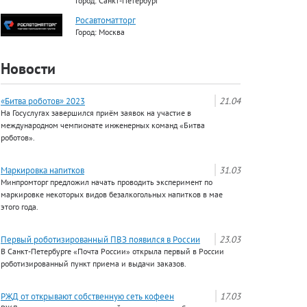
Город: Санкт-Петербург
Росавтоматторг
Город: Москва
Новости
«Битва роботов» 2023
21.04
На Госуслугах завершился приём заявок на участие в
международном чемпионате инженерных команд «Битва
роботов».
Маркировка напитков
31.03
Минпромторг предложил начать проводить эксперимент по
маркировке некоторых видов безалкогольных напитков в мае
этого года.
Первый роботизированный ПВЗ появился в России
23.03
В Санкт-Петербурге «Почта России» открыла первый в России
роботизированный пункт приема и выдачи заказов.
РЖД от открывают собственную сеть кофеен
17.03