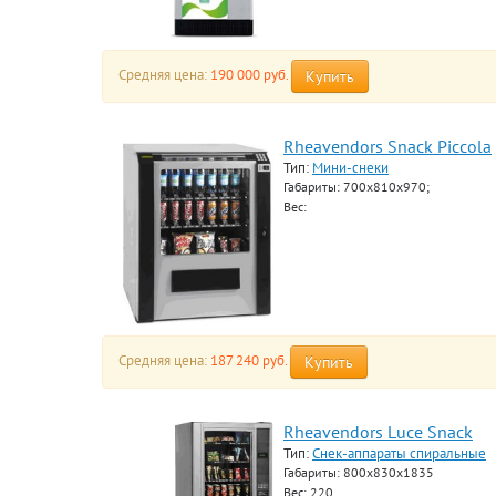
Средняя цена:
190 000 руб.
Купить
Rheavendors Snack Piccola
Тип:
Мини-снеки
Габариты: 700x810x970;
Вес:
Средняя цена:
187 240 руб.
Купить
Rheavendors Luce Snack
Тип:
Снек-аппараты спиральные
Габариты: 800x830x1835
Вес: 220