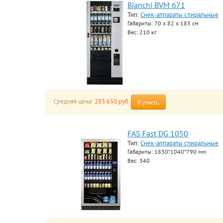
Bianchi BVM 671
Тип:
Снек-аппараты спиральные
Габариты: 70 x 82 х 183 см
Вес: 210 кг
Средняя цена:
283 650 руб.
Купить
FAS Fast DG 1050
Тип:
Снек-аппараты спиральные
Габариты: 1830*1040*790 мм
Вес: 340