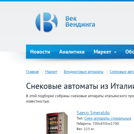
Новости
Аналитика
Маркет
Об
Главная
\
Маркет
\
Вендинговые аппараты
\
Снековые авт
Снековые автоматы из Итали
В этой подборке собраны снековые аппараты итальянского про
известностью.
Saeco Smeraldo
Тип:
Снек-аппараты спиральные
Габариты: 700х850хх1700
Вес: 223 кг.