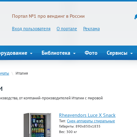
Портал №1 про вендинг в России
Вход пользователя
О портале
Реклама
орудование
Библиотека
Фото
Сервисы
оматы
\
Италия
и
изводства, от компаний-производителей Италии с мировой
Rheavendors Luce X Snack
Тип:
Снек-аппараты спиральные
Габариты: 890x850x1835
Вес: 300 кг