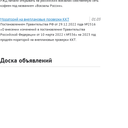
РЖД начали открывать на российских вокзалах собственную сеть
кофеен под названием «Вокзалы России».
Мораторий на внеплановые проверки ККТ
01.03
Постановлением Правительства РФ от 29.12.2022 года №2516
«О внесении изменений в постановление Правительства
Российской Федерации от 10 марта 2022 г.№336» на 2023 год
продлён мораторий на внеплановые проверки ККТ.
Доска объявлений