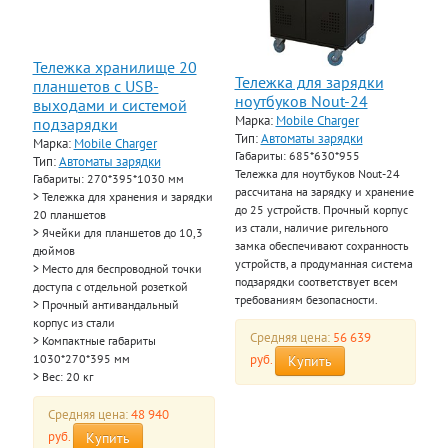
Тележка хранилище 20
Тележка для зарядки
планшетов с USB-
ноутбуков Nout-24
выходами и системой
Марка:
Mobile Charger
подзарядки
Тип:
Автоматы зарядки
Марка:
Mobile Charger
Габариты: 685*630*955
Тип:
Автоматы зарядки
Тележка для ноутбуков Nout-24
Габариты: 270*395*1030 мм
рассчитана на зарядку и хранение
> Тележка для хранения и зарядки
до 25 устройств. Прочный корпус
20 планшетов
из стали, наличие ригельного
> Ячейки для планшетов до 10,3
замка обеспечивают сохранность
дюймов
устройств, а продуманная система
> Место для беспроводной точки
подзарядки соответствует всем
доступа с отдельной розеткой
требованиям безопасности.
> Прочный антивандальный
корпус из стали
Средняя цена:
56 639
> Компактные габариты
руб.
1030*270*395 мм
Купить
> Вес: 20 кг
Средняя цена:
48 940
руб.
Купить