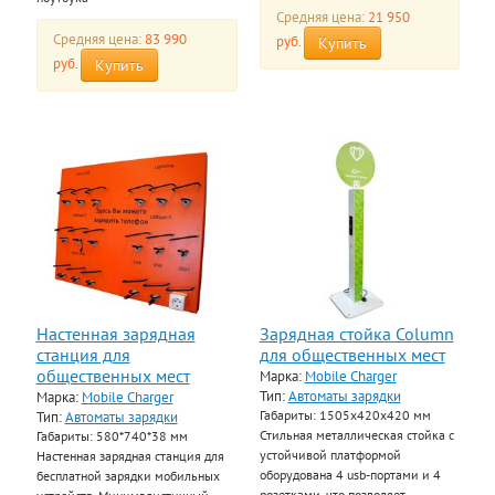
Средняя цена:
21 950
Средняя цена:
83 990
руб.
Купить
руб.
Купить
Настенная зарядная
Зарядная стойка Column
станция для
для общественных мест
общественных мест
Марка:
Mobile Charger
Тип:
Автоматы зарядки
Марка:
Mobile Charger
Тип:
Автоматы зарядки
Габариты: 1505x420x420 мм
Стильная металлическая стойка с
Габариты: 580*740*38 мм
устойчивой платформой
Настенная зарядная станция для
оборудована 4 usb-портами и 4
бесплатной зарядки мобильных
розетками, что позволяет