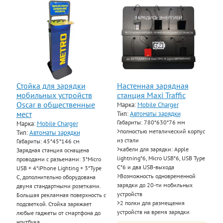
Стойка для зарядки
Настенная зарядная
мобильных устройств
станция Maxi Traffic
Oscar в общественные
Марка:
Mobile Charger
мест
Тип:
Автоматы зарядки
Габариты: 780*630*76 мм
Марка:
Mobile Charger
>полностью металический корпус
Тип:
Автоматы зарядки
из стали
Габариты: 45*45*146 см
>кабели для зарядки: Apple
Зарядная станция оснащена
lightning*6, Micro USB*6, USB Type
проводами с разъемами: 3*Micro
C*6 и два USB-выхода
USB + 4*iPhone Lighting + 3*Type
>Возможность одновременной
C, дополнительно оборудована
зарядки до 20-ти мобильных
двумя стандартными розетками.
устройств
Большая рекламная поверхность с
>2 полки для размещения
подсветкой. Стойка заряжает
устройств на время зарядки
любые гаджеты от смартфона до
ноутбука