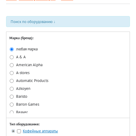
Поиск по оборудованию ↓
Марка (бренд):
любая марка
A & A
American Alpha
A-stores
Automatiс Products
Azkoyen
Baristo
Barron Games
Beaver
Bianchi
Тип оборудования:
CashCode
Кофейные аппараты
Coca-cola