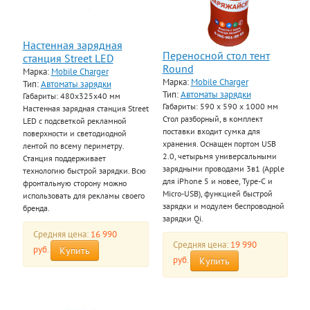
Настенная зарядная
Переносной стол тент
станция Street LED
Round
Марка:
Mobile Charger
Марка:
Mobile Charger
Тип:
Автоматы зарядки
Тип:
Автоматы зарядки
Габариты: 480x325x40 мм
Габариты: 590 х 590 х 1000 мм
Настенная зарядная станция Street
Стол разборный, в комплект
LED с подсветкой рекламной
поставки входит сумка для
поверхности и светодиодной
хранения. Оснащен портом USB
лентой по всему периметру.
2.0, четырьмя универсальными
Станция поддерживает
зарядными проводами 3в1 (Apple
технологию быстрой зарядки. Всю
для iPhone 5 и новее, Type-C и
фронтальную сторону можно
Micro-USB), функцией быстрой
использовать для рекламы своего
зарядки и модулем беспроводной
бренда.
зарядки Qi.
Средняя цена:
16 990
Средняя цена:
19 990
руб.
Купить
руб.
Купить