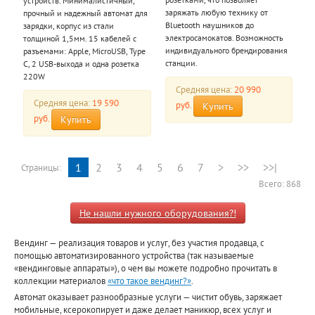
устройств. Минималистичный,
заряжать любую технику от
прочный и надежный автомат для
Bluetooth наушников до
зарядки, корпус из стали
электросамокатов. Возможность
толщиной 1,5мм. 15 кабелей с
индивидуального брендирования
разъемами: Apple, MicroUSB, Type
станции.
C, 2 USB-выхода и одна розетка
220W
Средняя цена:
20 990
Средняя цена:
19 590
руб.
Купить
руб.
Купить
1
2
3
4
5
6
7
>
>>
>>|
Страницы:
Всего: 868
Не нашли нужного оборудования?!
Вендинг — реализация товаров и услуг, без участия продавца, с
помощью автоматизированного устройства (так называемые
«вендинговые аппараты»), о чем вы можете подробно прочитать в
коллекции материалов
«что такое вендинг?»
.
Автомат оказывает разнообразные услуги — чистит обувь, заряжает
мобильные, ксерокопирует и даже делает маникюр, всех услуг и