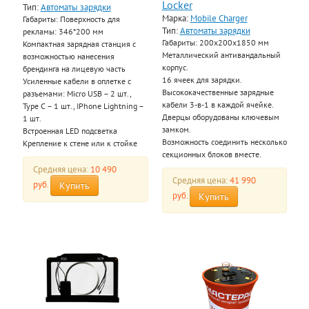
Locker
Тип:
Автоматы зарядки
Марка:
Mobile Charger
Габариты: Поверхность для
Тип:
Автоматы зарядки
рекламы: 346*200 мм
Габариты: 200х200х1850 мм
Компактная зарядная станция с
Металлический антивандальный
возможностью нанесения
корпус.
брендинга на лицевую часть
16 ячеек для зарядки.
Усиленные кабели в оплетке с
Высококачественные зарядные
разъемами: Micro USB – 2 шт.,
кабели 3-в-1 в каждой ячейке.
Type C – 1 шт., IPhone Lightning –
Дверцы оборудованы ключевым
1 шт.
замком.
Встроенная LED подсветка
Возможность соединить несколько
Крепление к стене или к стойке
секционных блоков вместе.
Средняя цена:
10 490
Средняя цена:
41 990
руб.
Купить
руб.
Купить