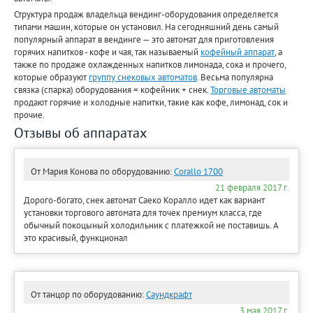
Структура продаж владельца вендинг-оборудования определяется
типами машин, которые он установил. На сегодняшний день самый
популярный аппарат в вендинге — это автомат для приготовления
горячих напитков - кофе и чая, так называемый
кофейный аппарат
, а
также по продаже охлажденных напитков лимонада, сока и прочего,
которые образуют
группу снековых автоматов
. Весьма популярна
связка (спарка) оборудования = кофейник + снек.
Торговые автоматы
продают горячие и холодные напитки, такие как кофе, лимонад, сок и
прочие.
Отзывы об аппаратах
От Мария Конова
по оборудованию:
Corallo 1700
21 февраля 2017 г.
Дорого-богато, снек автомат Саеко Коралло идет как вариант
установки торгового автомата для точек премиум класса, где
обычный покоцыный холодильник с платежкой не поставишь. А
это красивый, функционал
От танцор
по оборудованию:
Саундкрафт
3 мая 2017 г.