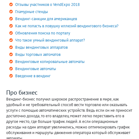
VTech
Отзывы участников о VendExpo 2018
Westomatic
Гламурные стенды
Вендинг-санкции для американцев
WIZARDGUM
Как не попасть в ловушку иллюзий вендингового бизнеса?
Wonderpizza
Обновления поиска по порталу
WURLITZER
Что такое умный вендинговый аппарат?
Zummo
Виды вендинговых аппаратов
Zytronic
Виды торговых автоматов
Вендинговые копировальные автоматы
Вендинговые автоматы
Введение в вендинг
Про бизнес
Вендинг-бизнес получил широкое распространение в мире, как
удобный и не требовательный способ вести торговлю или оказывать
услуги с помощью автоматических устройств. Ведь если он не приносит
достаточно дохода, то его владелец может легко переставить его в
другое место, где больше трафик людей. А если операционные
расходы на один аппарат увеличились, можно оптимизировать график
обслуживания и маршруты движения оператора который обслуживает
автоматы.