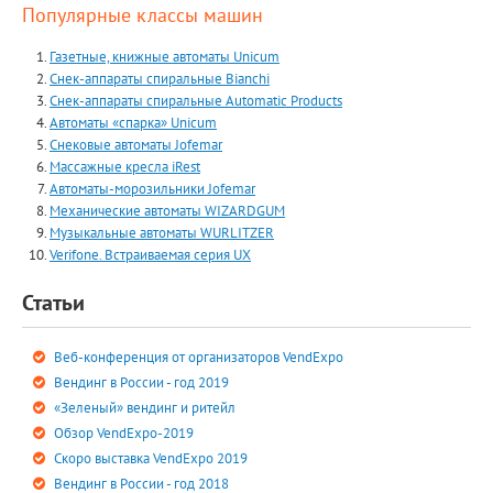
Популярные классы машин
Roberto Sport
S M COIN
Газетные, книжные автоматы Unicum
Saeco
Снек-аппараты спиральные Bianchi
Снек-аппараты спиральные Automatiс Products
Sielaff
Автоматы «спарка» Unicum
SMARTVEND
Снековые автоматы Jofemar
SOPAMATIC
Массажные кресла iRest
Spengler
Автоматы-морозильники Jofemar
Механические автоматы WIZARDGUM
Stevens Vending Trucks
Музыкальные автоматы WURLITZER
SVEND
Verifone. Встраиваемая серия UX
TAM, S.L.
Статьи
TCN
Unicum
Веб-конференция от организаторов VendExpo
Vendo
Вендинг в России - год 2019
VENSON
«Зеленый» вендинг и ритейл
Veone
Обзор VendExpo-2019
Verifone
Скоро выставка VendExpo 2019
VNTec
Вендинг в России - год 2018