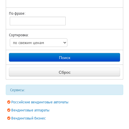
Сенсорные экраны
ICT
Тележки для вендинга
По фразе:
Ingenico
Фильтры и картриджи для воды
iRest
Jofemar
Сортировка:
Kikko
Lavazza
MEI
Munzprufer
MVM
Necta
NRI
Oranfresh
Сервисы:
PAX
Российские вендинговые автоматы
Paytec
Вендинговые аппараты
PlayboxTM
Вендинговый бизнес
ProMeteA
Rheavendors