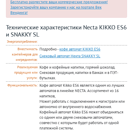
Бесплатно разместите ваши коммерческие предложения!
Зарегистрируйте вашу компанию у нас на портале Век
Вендинга!
Технические характеристики Necta KIKKO ES6
и SNAKKY SL
Энергопотребление:
Подробно -
кофе автомат KIKKO ES6
Вместимость
контейнеров для
Снековый автомат Некта SNAKKY SL
ингредиентов:
Кофе и кофейные напитки, горячий шоколад.
Реализуемая
Снековая продукция, напитки в банках и в ПЭТ-
продукция или
бутылках.
услуги:
Кофе автомат Kikko ES6 является одним из лучших
Функциональность:
автоматов в линейке NECTA. Ассортимент из 16
напитков,
Может работать с подключением к магистрали или
автономно от внутреннего водоснабжения.
Кофейный автомат Kikko ES6 может объединяться
со одним или двумя снековыми автоматами,
совместно с которыми будет работать от одной
платежной системы.