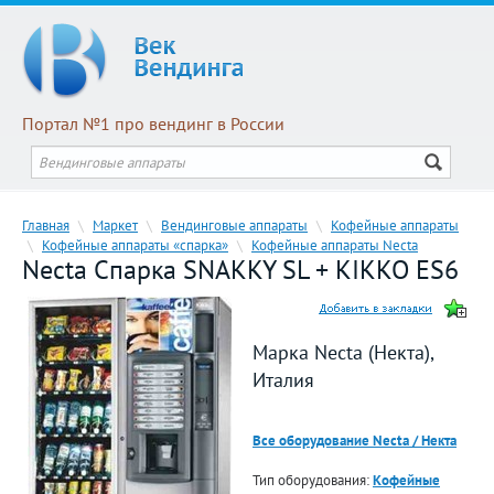
Портал №1 про вендинг в России
Главная
\
Маркет
\
Вендинговые аппараты
\
Кофейные аппараты
\
Кофейные аппараты «спарка»
\
Кофейные аппараты Necta
Necta Спарка SNAKKY SL + KIKKO ES6
Марка Necta (Некта),
Италия
Все оборудование Necta / Некта
Тип оборудования:
Кофейные