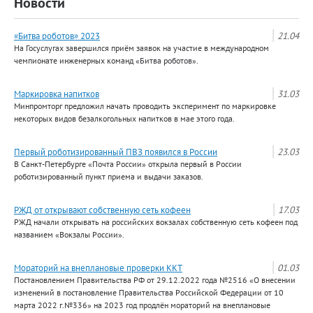
Новости
«Битва роботов» 2023
21.04
На Госуслугах завершился приём заявок на участие в международном
чемпионате инженерных команд «Битва роботов».
Маркировка напитков
31.03
Минпромторг предложил начать проводить эксперимент по маркировке
некоторых видов безалкогольных напитков в мае этого года.
Первый роботизированный ПВЗ появился в России
23.03
В Санкт-Петербурге «Почта России» открыла первый в России
роботизированный пункт приема и выдачи заказов.
РЖД от открывают собственную сеть кофеен
17.03
РЖД начали открывать на российских вокзалах собственную сеть кофеен под
названием «Вокзалы России».
Мораторий на внеплановые проверки ККТ
01.03
Постановлением Правительства РФ от 29.12.2022 года №2516 «О внесении
изменений в постановление Правительства Российской Федерации от 10
марта 2022 г.№336» на 2023 год продлён мораторий на внеплановые