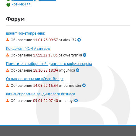
новинки >>
Форум
шалит монетопрёмник
Обновление
11.01.23 09:57
от
alexii72
Кондомат IMC-4 Авангард
Обновление
17.11.22 15:03
от
qwertyshka
Помогите в выборе вейндингового кофе аппарата
Обновление
18.10.22 18:04
от
guMKa
Отзывы о компании «СмартВенд»
Обновление
14.09.22 16:34
от
burmeister
Финансирование вендингового бизнеса
Обновление
09.09.22 07:40
от
naruyi