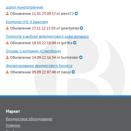
шалит монетопрёмник
Обновление
11.01.23 09:57
от
alexii72
Кондомат IMC-4 Авангард
Обновление
17.11.22 15:03
от
qwertyshka
Помогите в выборе вейндингового кофе аппарата
Обновление
18.10.22 18:04
от
guMKa
Отзывы о компании «СмартВенд»
Обновление
14.09.22 16:34
от
burmeister
Финансирование вендингового бизнеса
Обновление
09.09.22 07:40
от
naruyi
Маркет
Вендинговое оборудование
Новинки