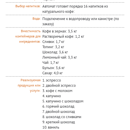
Автомат готовит порядка 16 напитков из
Выбор напитков:
натурального кофе:
Подключение к водопроводу или канистре (по
Вода:
заказу)
Кофе в зернах: 3,5 кг
Вместимость
Растворимый кофе: 1,2 кг
контейнеров для
Сливки: 1,7 кг
ингредиентов:
Топинг: 3,2 кг
Шоколад: 3,6 кг
Лимонный чай: 3,3 кг
Чай: 1,7 кг
Бульон: 3,6 кг
Сахар: 4,0 кг
1. эспрессо
Реализуемая
2. двойной эспрессо
продукция или
3. кофе с молоком
услуги:
4. капучино
5. капучино с шоколадом
6. горячий шоколад
7. двойной шоколад
8. шоколад со сливками
9. крепкий шоколад
10. ваниль