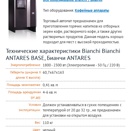
Тип оборудования:
Кофейные аппараты
Торговый автомат предназначен для
приготовления горячих напитков из отборных
зерен кофе, растворимого кофе, а также других
растворимых продуктов. Данная модель хорошо
подходит для мест с высокой проходимостью.
Технические характеристики Bianchi Bianchi
ANTARES BASE, Бианчи ANTARES
1800 - 2300 вт (Электропитание - 50 Гц / 220 В)
Энергопотребление:
60,7х67х163
Габариты (ширина Х
длина Х высота):
0,41 кв. м
Площадь занимаемая:
4-6 кв. м
Площадь арендуемая
(от до):
Должен устанавливаться в сухих помещениях с
Условия
температурой от 20 до 32 гр., не предназначен
эксплуатации:
для установки на открытом воздухе.
110 кг
Вес:
черный
Цвет: