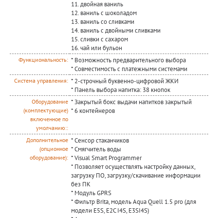
11. двойная ваниль
12. ваниль с шоколадом
13. ваниль со сливками
14. ваниль с двойными сливками
15. сливки с сахаром
16. чай или бульон
* Возможность предварительного выбора
Функциональность:
* Совместимость с платежными системами
* 2-строчный буквенно-цифровой ЖКИ
Система управления:
* Панель выбора напитка: 38 кнопок
* Закрытый бокс выдачи напитков закрытый
Оборудование
* 6 контейнеров
(комплектующие)
включенное по
умолчанию::
* Сенсор стаканчиков
Дополнительное
* Смягчитель воды
(опционное
* Visual Smart Programmer
оборудование):
* Позволяет осуществлять настройку данных,
загрузку ПО, загрузку/скачивание информации
без ПК
* Модуль GPRS
* Фильтр Brita, модель Aqua Quell 1.5 pro (для
модели E5S, E2C I4S, E3SI4S)