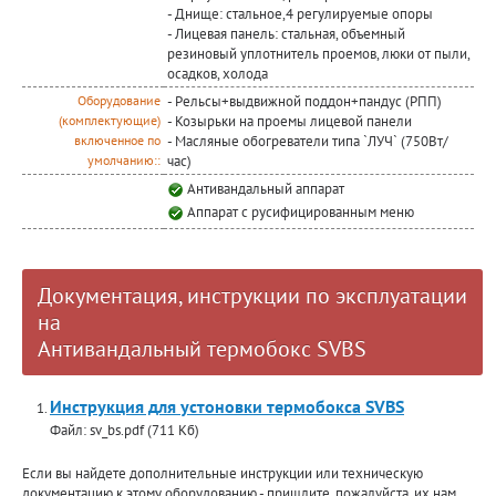
- Днище: стальное,4 регулируемые опоры
- Лицевая панель: стальная, объемный
резиновый уплотнитель проемов, люки от пыли,
осадков, холода
- Рельсы+выдвижной поддон+пандус (РПП)
Оборудование
- Козырьки на проемы лицевой панели
(комплектующие)
- Масляные обогреватели типа `ЛУЧ` (750Вт/
включенное по
час)
умолчанию::
Антивандальный аппарат
Аппарат с русифицированным меню
Документация, инструкции по эксплуатации
на
Антивандальный термобокс SVBS
Инструкция для устоновки термобокса SVBS
Файл: sv_bs.pdf (711 Кб)
Если вы найдете дополнительные инструкции или техническую
документацию к этому оборудованию - пришлите, пожалуйста, их нам