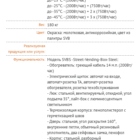
до -15°С. - (200Вт/час)
до -25°С. - (200Вт/час) + (750Вт/час)
до -35°С. - (200Вт/час) + 2 х (750Вт/час)
до -45°С. - (200Вт/час) + 3 х (750Вт/час)
180 кг
Вес:
Окраска: молотковая, антикоррозийная, цвет из
Цвет:
палитры SVB
Реализуемая
продукция или услуги:
Модель SVBS -Street-Vending-Box-Steel:
Функциональность:
- Обогреватель: греющий кабель 14 м.п. (200Вт/
час)
- Электрический щиток: автомат на входе,
автомат+розетка ТА, автомат+розетка
обогревателя, розетка техобслуживания
- Люк: стальной, вентилируемый, откидной, угол
подъема 35°, лайт-бок с люминесцентным
светильником
- Термоизоляция корпуса: пенополистерол с
герметизацией швов
- Дверь: стальная, угол раскрытия 160°,
внутренние петли, объемный резиновый
уплотнитель, два сейфовых замка, пенофол
- Корпус: стальной, разборный