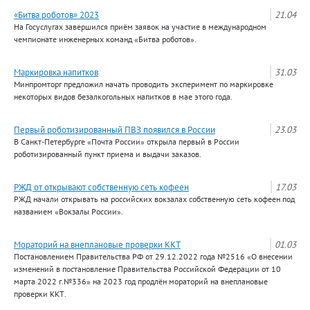
«Битва роботов» 2023
21.04
На Госуслугах завершился приём заявок на участие в международном
чемпионате инженерных команд «Битва роботов».
Маркировка напитков
31.03
Минпромторг предложил начать проводить эксперимент по маркировке
некоторых видов безалкогольных напитков в мае этого года.
Первый роботизированный ПВЗ появился в России
23.03
В Санкт-Петербурге «Почта России» открыла первый в России
роботизированный пункт приема и выдачи заказов.
РЖД от открывают собственную сеть кофеен
17.03
РЖД начали открывать на российских вокзалах собственную сеть кофеен под
названием «Вокзалы России».
Мораторий на внеплановые проверки ККТ
01.03
Постановлением Правительства РФ от 29.12.2022 года №2516 «О внесении
изменений в постановление Правительства Российской Федерации от 10
марта 2022 г.№336» на 2023 год продлён мораторий на внеплановые
проверки ККТ.