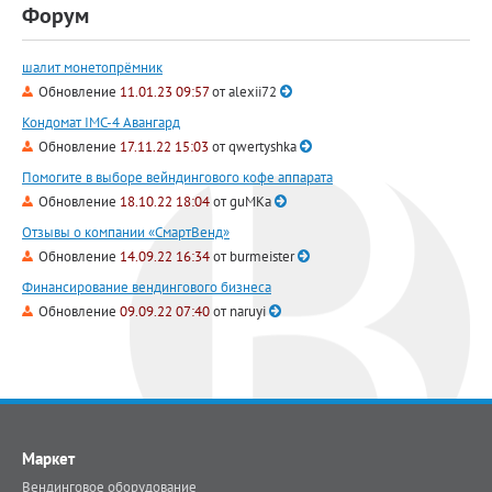
Форум
шалит монетопрёмник
Обновление
11.01.23 09:57
от
alexii72
Кондомат IMC-4 Авангард
Обновление
17.11.22 15:03
от
qwertyshka
Помогите в выборе вейндингового кофе аппарата
Обновление
18.10.22 18:04
от
guMKa
Отзывы о компании «СмартВенд»
Обновление
14.09.22 16:34
от
burmeister
Финансирование вендингового бизнеса
Обновление
09.09.22 07:40
от
naruyi
Маркет
Вендинговое оборудование