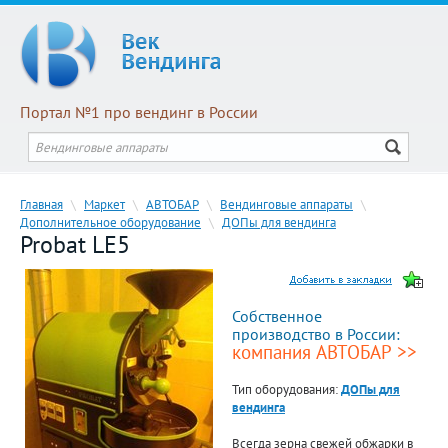
Портал №1 про вендинг в России
Главная
\
Маркет
\
АВТОБАР
\
Вендинговые аппараты
\
Дополнительное оборудование
\
ДОПы для вендинга
Probat LE5
Собственное
производство в России:
компания АВТОБАР >>
Тип оборудования:
ДОПы для
вендинга
Всегда зерна свежей обжарки в