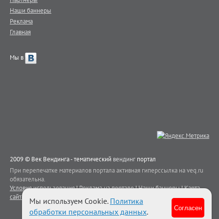
Наши баннеры
Реклама
Главная
Мы в
2009 © Век Вендинга - тематический
вендинг
портал
При перепечатке материалов портала активная гиперссылка на veq.ru
обязательна.
Условия использования
|
Реклама на портале
|
Наши баннеры
|
Карта
сайта
|
Контакты
Мы используем Cookie.
Политика
Согласен
обработки персональных данных
.