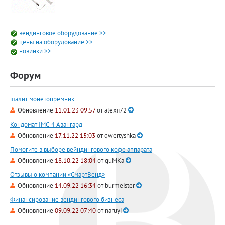
вендинговое оборудование >>
цены на оборудование >>
новинки >>
Форум
шалит монетопрёмник
Обновление
11.01.23 09:57
от
alexii72
Кондомат IMC-4 Авангард
Обновление
17.11.22 15:03
от
qwertyshka
Помогите в выборе вейндингового кофе аппарата
Обновление
18.10.22 18:04
от
guMKa
Отзывы о компании «СмартВенд»
Обновление
14.09.22 16:34
от
burmeister
Финансирование вендингового бизнеса
Обновление
09.09.22 07:40
от
naruyi