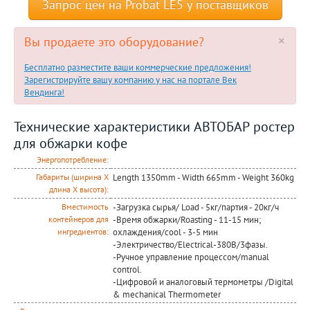
Запрос цен на Probat LE5 у поставщиков
×
Вы продаете это оборудование?
Бесплатно разместите ваши коммерческие предложения!
Зарегистрируйте вашу компанию у нас на портале Век
Вендинга!
Технические характеристики АВТОБАР ростер
для обжарки кофе
Энергопотребление:
Length 1350mm - Width 665mm - Weight 360kg
Габариты (ширина Х
длина Х высота):
-Загрузка сырья/ Load - 5кг/партия - 20кг/ч
Вместимость
-Время обжарки/Roasting - 11-15 мин;
контейнеров для
охлаждения/cool - 3-5 мин
ингредиентов:
-Электричество/Electrical-380В/3фазы.
-Ручное управление процессом/manual
control.
-Цифровой и аналоговый термометры /Digital
& mechanical Thermometer