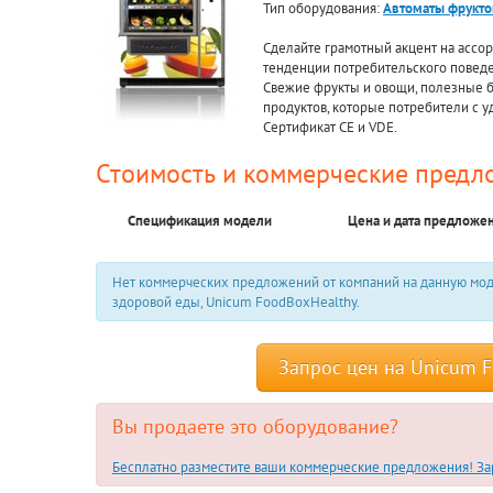
Тип оборудования:
Автоматы фрукт
Сделайте грамотный акцент на ассо
тенденции потребительского поведе
Свежие фрукты и овощи, полезные б
продуктов, которые потребители с 
Сертификат CE и VDE.
Стоимость и коммерческие предл
Спецификация модели
Цена и дата предложе
Нет коммерческих предложений от компаний на данную мод
здоровой еды, Unicum FoodBoxHealthy.
Запрос цен на Unicum F
Вы продаете это оборудование?
Бесплатно разместите ваши коммерческие предложения! Зар