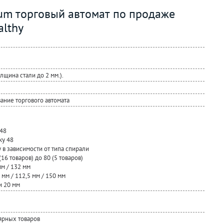
cum торговый автомат по продаже
althy
лщина стали до 2 мм.).
ание торгового автомата
 48
ку 48
 в зависимости от типа спирали
16 товаров) до 80 (5 товаров)
м / 132 мм
мм / 112,5 мм / 150 мм
и 20 мм
ярных товаров