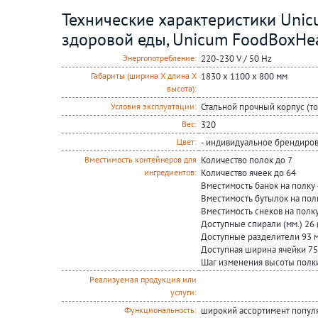
Технические характеристики Uni
здоровой еды, Unicum FoodBoxHe
220-230 V / 50 Hz
Энергопотребление:
1830 x 1100 x 800 мм
Габариты (ширина Х длина Х
высота):
Стальной прочный корпус (то
Условия эксплуатации:
320
Вес:
- индивидуальное брендиров
Цвет:
Количество полок до 7
Вместимость контейнеров для
Количество ячеек до 64
ингредиентов:
Вместимость банок на полку
Вместимость бутылок на пол
Вместимость снеков на полку
Доступные спирали (мм.) 26 (
Доступные разделители 93 м
Доступная ширина ячейки 75 
Шаг изменения высоты полк
Реализуемая продукция или
услуги:
широкий ассортимент попул
Функциональность: