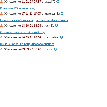
Обновление
11.01.23 09:57
от
alexii72
Кондомат IMC-4 Авангард
Обновление
17.11.22 15:03
от
qwertyshka
Помогите в выборе вейндингового кофе аппарата
Обновление
18.10.22 18:04
от
guMKa
Отзывы о компании «СмартВенд»
Обновление
14.09.22 16:34
от
burmeister
Финансирование вендингового бизнеса
Обновление
09.09.22 07:40
от
naruyi