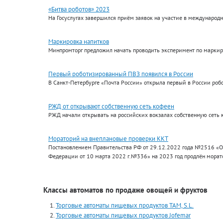
«Битва роботов» 2023
На Госуслугах завершился приём заявок на участие в международ
Маркировка напитков
Минпромторг предложил начать проводить эксперимент по маркиро
Первый роботизированный ПВЗ появился в России
В Санкт-Петербурге «Почта России» открыла первый в России роб
РЖД от открывают собственную сеть кофеен
РЖД начали открывать на российских вокзалах собственную сеть 
Мораторий на внеплановые проверки ККТ
Постановлением Правительства РФ от 29.12.2022 года №2516 «О
Федерации от 10 марта 2022 г.№336» на 2023 год продлён морат
Классы автоматов по продаже овощей и фруктов
Торговые автоматы пищевых продуктов TAM, S.L.
Торговые автоматы пищевых продуктов Jofemar