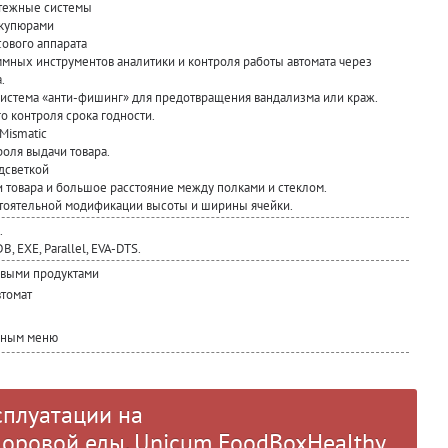
атежные системы
 купюрами
сового аппарата
ных инструментов аналитики и контроля работы автомата через
.
система «анти-фишинг» для предотвращения вандализма или краж.
о контроля срока годности.
Mismatic
оля выдачи товара.
дсветкой
 товара и большое расстояние между полками и стеклом.
тоятельной модификации высоты и ширины ячейки.
.
 EXE, Parallel, EVA-DTS.
евыми продуктами
томат
нным меню
сплуатации на
доровой еды, Unicum FoodBoxHealthy