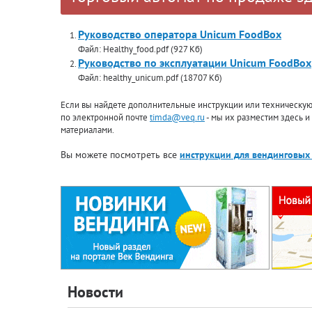
Руководство оператора Unicum FoodBox
Файл: Healthy_food.pdf (927 Кб)
Руководство по эксплуатации Unicum FoodBox
Файл: healthy_unicum.pdf (18707 Кб)
Если вы найдете дополнительные инструкции или техническую 
по электронной почте
timda@veq.ru
- мы их разместим здесь и
материалами.
Вы можете посмотреть все
инструкции для вендинговых
Новости