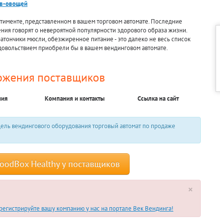
ов-овощей
ртименте, представленном в вашем торговом автомате. Последние
ния говорят о невероятной популярности здорового образа жизни.
атончики мюсли, обезжиренное питание - это далеко не весь список
удовольствием приобрели бы в вашем вендинговом автомате.
ожения поставщиков
ния
Компания и контакты
Ссылка на сайт
ель вендингового оборудования торговый автомат по продаже
oodBox Healthy у поставщиков
×
егистрируйте вашу компанию у нас на портале Век Вендинга!