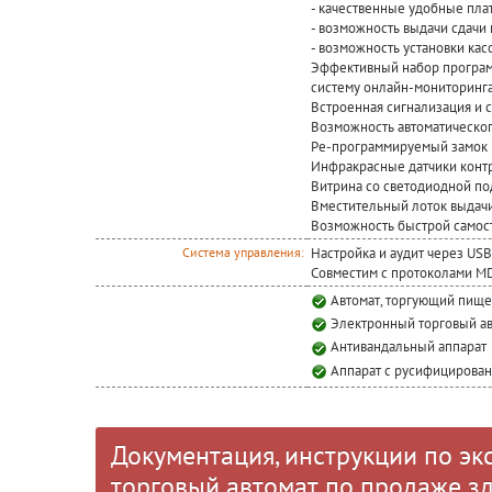
- качественные удобные пл
- возможность выдачи сдачи
- возможность установки кас
Эффективный набор программ
систему онлайн-мониторинга
Встроенная сигнализация и 
Возможность автоматическог
Ре-программируемый замок 
Инфракрасные датчики контр
Витрина со светодиодной по
Вместительный лоток выдачи
Возможность быстрой самос
Настройка и аудит через USB
Система управления:
Совместим с протоколами MDB,
Автомат, торгующий пищ
Электронный торговый ав
Антивандальный аппарат
Аппарат с русифицирова
Документация, инструкции по эк
торговый автомат по продаже з