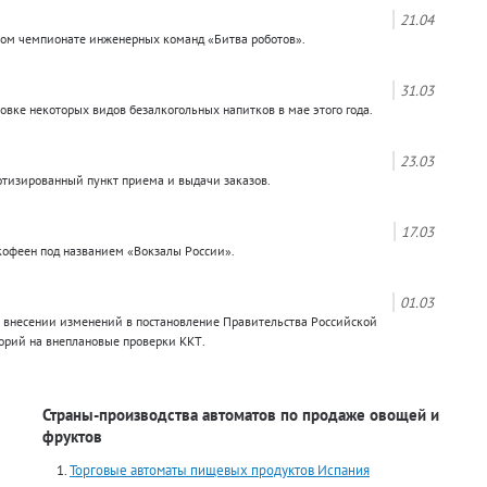
21.04
ном чемпионате инженерных команд «Битва роботов».
31.03
вке некоторых видов безалкогольных напитков в мае этого года.
23.03
отизированный пункт приема и выдачи заказов.
17.03
кофеен под названием «Вокзалы России».
01.03
 внесении изменений в постановление Правительства Российской
орий на внеплановые проверки ККТ.
Страны-производства автоматов по продаже овощей и
фруктов
Торговые автоматы пищевых продуктов Испания