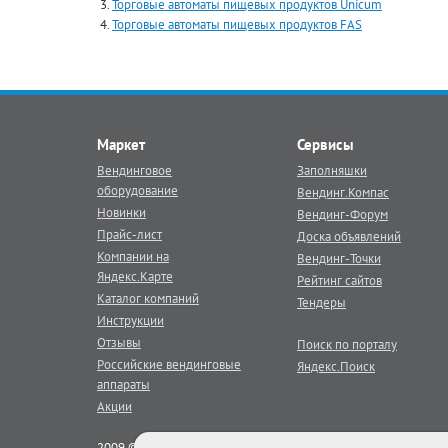
Торговые автоматы пищевых продуктов Unicum
Торговые автоматы пищевых продуктов FAS
Маркет
Сервисы
Вендинговое
Заполняшки
оборудование
Вендинг.Компас
Новинки
Вендинг-Форум
Прайс-лист
Доска объявлений
Компании на
Вендинг-Точки
Яндекс.Карте
Рейтинг сайтов
Каталог компаний
Тендеры
Инструкции
Отзывы
Поиск по порталу
Российские вендинговые
Яндекс.Поиск
аппараты
Акции
2009 © Век Вендинга - тематический
вендинг
портал