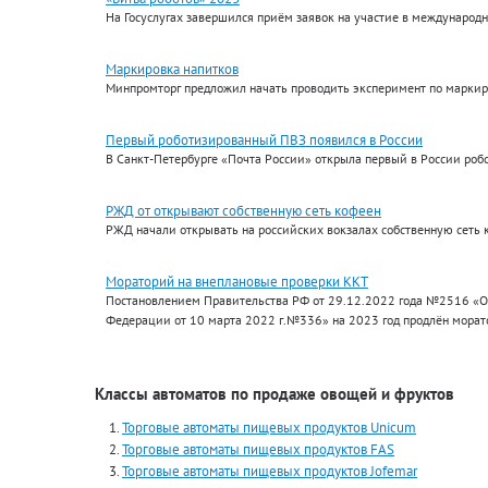
На Госуслугах завершился приём заявок на участие в международ
Маркировка напитков
Минпромторг предложил начать проводить эксперимент по маркиро
Первый роботизированный ПВЗ появился в России
В Санкт-Петербурге «Почта России» открыла первый в России роб
РЖД от открывают собственную сеть кофеен
РЖД начали открывать на российских вокзалах собственную сеть 
Мораторий на внеплановые проверки ККТ
Постановлением Правительства РФ от 29.12.2022 года №2516 «О
Федерации от 10 марта 2022 г.№336» на 2023 год продлён морат
Классы автоматов по продаже овощей и фруктов
Торговые автоматы пищевых продуктов Unicum
Торговые автоматы пищевых продуктов FAS
Торговые автоматы пищевых продуктов Jofemar