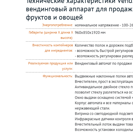
Технические характеристики Vend
вендинговый аппарат для продаж
фруктов и овощей
номинальное напряжение - 100-26
Энергопотребление:
960x850x1920 мм
Габариты (ширина Х длина Х
высота):
Количество полок и дорожек подби
Вместимость контейнеров
- возможность быстрой регулиров
для ингредиентов:
- возможность регулировки размер
Вендинговый автомат по продаже
Реализуемая продукция или
услуги:
Выдвижные наклонные полки автом
Функциональность:
Вместителен, прост в эксплуатаци
Антивандальное двойное стекло п
позволит стеклу разлететься на ос
Окно выдачи оснащено системой «
Корпус автомата и все материалы 
нержавеющей стали.
Витрина со светодиодной подсвет
Инфракрасные датчики контроля в
Вместительный лоток выдачи това
Возможность установки холодиль