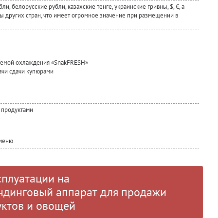
и, белорусские рубли, казахские тенге, украинские гривны, $, €, а
ы других стран, что имеет огромное значение при размещении в
темой охлаждения «SnakFRESH»
чи сдачи купюрами
 продуктами
т
 меню
сплуатации на
ендинговый аппарат для продажи
уктов и овощей