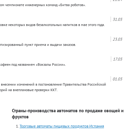
ном чемпионате инженерных команд «Битва роботов».
31.03
вке некоторых видов безалкогольных напитков в мае этого года.
23.03
отизированный пункт приема и выдачи заказов.
17.03
кофеен под названием «Вокзалы России».
01.03
 внесении изменений в постановление Правительства Российской
орий на внеплановые проверки ККТ.
Страны-производства автоматов по продаже овощей и
фруктов
Торговые автоматы пищевых продуктов Испания