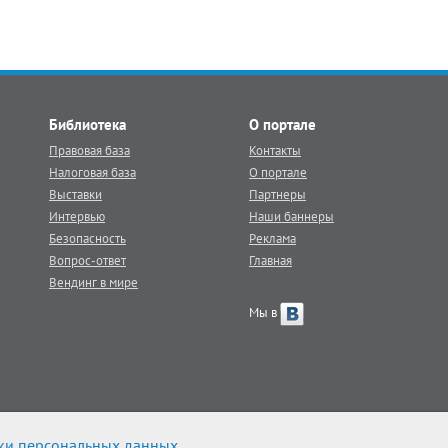
Библиотека
О портале
Правовая база
Контакты
Налоговая база
О портале
Выставки
Партнеры
Интервью
Наши баннеры
Безопасность
Реклама
Вопрос-ответ
Главная
Вендинг в мире
Мы в
ки персональных данных
.