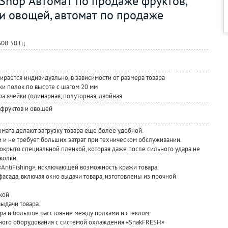
Shop Автомат по продаже фруктов,
и овощей, автомат по продаже
0В 50 Гц
рается индивидуально, в зависимости от размера товара
ки полок по высоте с шагом 20 мм
а ячейки (одинарная, полуторная, двойная
 фруктов и овощей
ата делают загрузку товара еще более удобной.
и и не требует больших затрат при техническом обслуживании.
окрыто специальной пленкой, которая даже после сильного удара не
колки.
AntiFishing», исключающей возможность кражи товара.
фасада, включая окно выдачи товара, изготовлены из прочной
кой
ыдачи товара.
ра и большое расстояние между полками и стеклом.
ного оборудования с системой охлаждения «SnakFRESH»