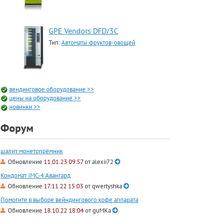
GPE Vendors DFD/3C
Тип:
Автоматы фруктов-овощей
вендинговое оборудование >>
цены на оборудование >>
новинки >>
Форум
шалит монетопрёмник
Обновление
11.01.23 09:57
от
alexii72
Кондомат IMC-4 Авангард
Обновление
17.11.22 15:03
от
qwertyshka
Помогите в выборе вейндингового кофе аппарата
Обновление
18.10.22 18:04
от
guMKa