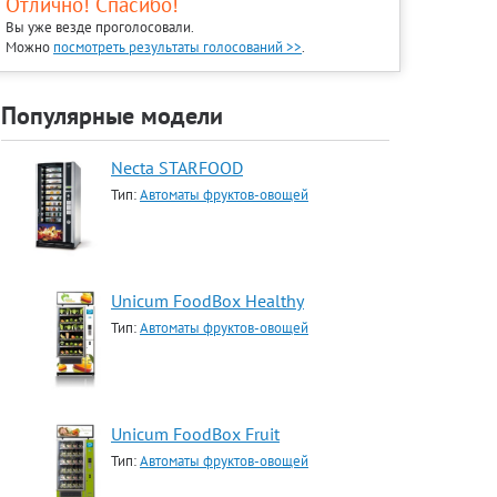
Отлично! Спасибо!
Вы уже везде проголосовали.
Можно
посмотреть результаты голосований >>
.
Популярные модели
Necta STARFOOD
Тип:
Автоматы фруктов-овощей
Unicum FoodBox Healthy
Тип:
Автоматы фруктов-овощей
Unicum FoodBox Fruit
Тип:
Автоматы фруктов-овощей