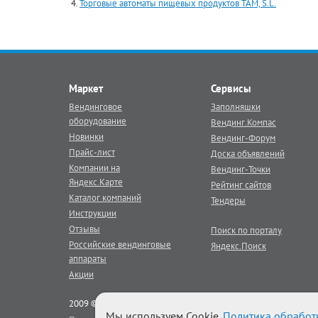
Торговые автоматы пищевых продуктов TAM, S.L.
Маркет
Сервисы
Вендинговое
Заполняшки
оборудование
Вендинг.Компас
Новинки
Вендинг-Форум
Прайс-лист
Доска объявлений
Компании на
Вендинг-Точки
Яндекс.Карте
Рейтинг сайтов
Каталог компаний
Тендеры
Инструкции
Отзывы
Поиск по порталу
Российские вендинговые
Яндекс.Поиск
аппараты
Акции
2009 © Век Вендинга - тематический
вендинг
портал
Мы используем Cookie.
Политика обработ