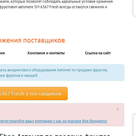
ками, которые позволят соблюдать идеальные условия хранения
фруктовом автомате SM 6367 Fresh всегда останутся свежими и
ожения поставщиков
ния
Компания и контакты
Ссылка на сайт
ель вендингового оборудования Автомат по продаже фруктов,
аже фруктов и овощей.
6367 Fresh у поставщиков
×
егистрируйте вашу компанию у нас на портале Век Вендинга!