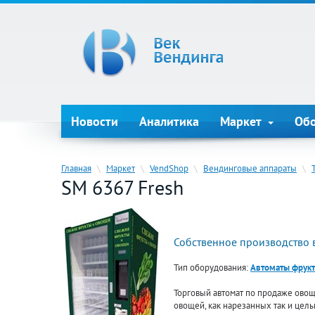
Новости
Аналитика
Маркет
Об
Главная
\
Маркет
\
VendShop
\
Вендинговые аппараты
\
SM 6367 Fresh
Собственное производство 
Тип оборудования:
Автоматы фрук
Торговый автомат по продаже ово
овощей, как нарезанных так и цель