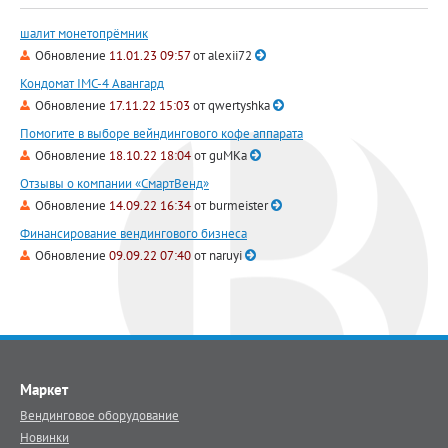
шалит монетопрёмник
Обновление
11.01.23 09:57
от
alexii72
Кондомат IMC-4 Авангард
Обновление
17.11.22 15:03
от
qwertyshka
Помогите в выборе вейндингового кофе аппарата
Обновление
18.10.22 18:04
от
guMKa
Отзывы о компании «СмартВенд»
Обновление
14.09.22 16:34
от
burmeister
Финансирование вендингового бизнеса
Обновление
09.09.22 07:40
от
naruyi
Маркет
Вендинговое оборудование
Новинки