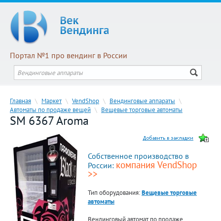
Портал №1 про вендинг в России
Главная
\
Маркет
\
VendShop
\
Вендинговые аппараты
\
Автоматы по продаже вещей
\
Вещевые торговые автоматы
SM 6367 Aroma
Собственное производство в
компания VendShop
России:
>>
Тип оборудования:
Вещевые торговые
автоматы
Вендинговый автомат по продаже