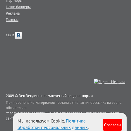
Партнеры
Наши баннеры
Реклама
Главная
Мы в
2009 © Век Вендинга - тематический
вендинг
портал
При перепечатке материалов портала активная гиперссылка на veq.ru
обязательна.
Условия использования
|
Реклама на портале
|
Наши баннеры
|
Карта
сайта
|
Контакты
Мы используем Cookie.
Политика
Согласен
обработки персональных данных
.