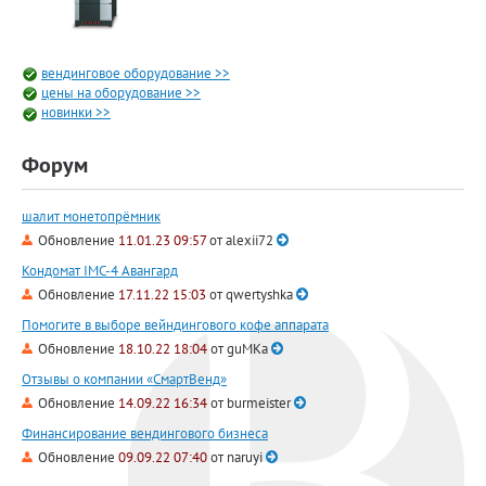
вендинговое оборудование >>
цены на оборудование >>
новинки >>
Форум
шалит монетопрёмник
Обновление
11.01.23 09:57
от
alexii72
Кондомат IMC-4 Авангард
Обновление
17.11.22 15:03
от
qwertyshka
Помогите в выборе вейндингового кофе аппарата
Обновление
18.10.22 18:04
от
guMKa
Отзывы о компании «СмартВенд»
Обновление
14.09.22 16:34
от
burmeister
Финансирование вендингового бизнеса
Обновление
09.09.22 07:40
от
naruyi