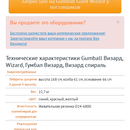
Запрос цен на Gumball Giant Wizard у
поставщиков
×
Вы продаете это оборудование?
Бесплатно разместите ваши коммерческие предложения!
Зарегистрируйте вашу компанию у нас на портале Век
Вендинга!
Технические характеристики Gumball Визард,
Wizard, Гумбал Визард, Визард спираль
Энергопотребление:
высота 168 см, колба 61 см, основание 66 см
Габариты (ширина
Х длина Х высота):
22,7 кг
Вес:
синий, красный, желтый
Цвет:
Жевательная резинка O24-6800
Вместимость
контейнеров для
ингредиентов:
Реализуемая
продукция или