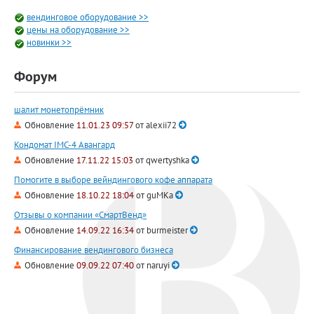
вендинговое оборудование >>
цены на оборудование >>
новинки >>
Форум
шалит монетопрёмник
Обновление
11.01.23 09:57
от
alexii72
Кондомат IMC-4 Авангард
Обновление
17.11.22 15:03
от
qwertyshka
Помогите в выборе вейндингового кофе аппарата
Обновление
18.10.22 18:04
от
guMKa
Отзывы о компании «СмартВенд»
Обновление
14.09.22 16:34
от
burmeister
Финансирование вендингового бизнеса
Обновление
09.09.22 07:40
от
naruyi