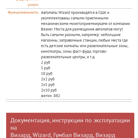
услуги:
Автоматы Wizard производятся в США и
Функциональность:
укомплектованы самыми практичными
механическими монетоприемниуками от компании
Beaver. Места для размещения автоматов могут
быть самыми разными, например: небольшие
магазины, заправочные станции, любые места где
есть детские комнаты или развлекательные зоны,
кинотеатры, зоны фаст-фуда, торгово-
развлекательные центры, и т.д.
2 руб
5 руб
10 руб
2х2 руб
2х5 руб
2х10 руб
жетон .882
Документация, инструкции по эксплуатации
на
Визард, Wizard, Гумбал Визард, Визард