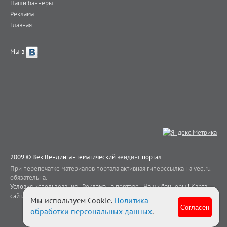
Наши баннеры
Реклама
Главная
Мы в
2009 © Век Вендинга - тематический
вендинг
портал
При перепечатке материалов портала активная гиперссылка на veq.ru
обязательна.
Условия использования
|
Реклама на портале
|
Наши баннеры
|
Карта
сайта
|
Контакты
Мы используем Cookie.
Политика
Согласен
обработки персональных данных
.