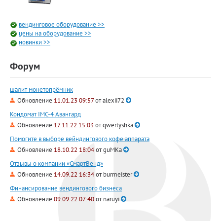
вендинговое оборудование >>
цены на оборудование >>
новинки >>
Форум
шалит монетопрёмник
Обновление
11.01.23 09:57
от
alexii72
Кондомат IMC-4 Авангард
Обновление
17.11.22 15:03
от
qwertyshka
Помогите в выборе вейндингового кофе аппарата
Обновление
18.10.22 18:04
от
guMKa
Отзывы о компании «СмартВенд»
Обновление
14.09.22 16:34
от
burmeister
Финансирование вендингового бизнеса
Обновление
09.09.22 07:40
от
naruyi