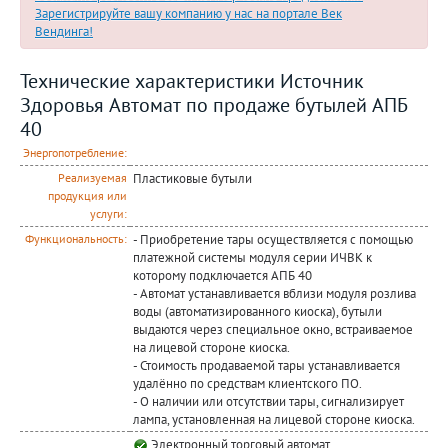
Зарегистрируйте вашу компанию у нас на портале Век
Вендинга!
Технические характеристики Источник
Здоровья Автомат по продаже бутылей АПБ
40
Энергопотребление:
Пластиковые бутыли
Реализуемая
продукция или
услуги:
- Приобретение тары осуществляется с помощью
Функциональность:
платежной системы модуля серии ИЧВК к
которому подключается АПБ 40
- Автомат устанавливается вблизи модуля розлива
воды (автоматизированного киоска), бутыли
выдаются через специальное окно, встраиваемое
на лицевой стороне киоска.
- Стоимость продаваемой тары устанавливается
удалённо по средствам клиентского ПО.
- О наличии или отсутствии тары, сигнализирует
лампа, установленная на лицевой стороне киоска.
Электронный торговый автомат