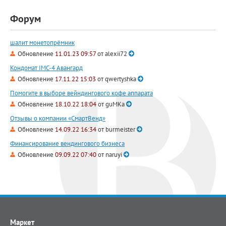
Форум
шалит монетопрёмник
Обновление
11.01.23 09:57
от
alexii72
Кондомат IMC-4 Авангард
Обновление
17.11.22 15:03
от
qwertyshka
Помогите в выборе вейндингового кофе аппарата
Обновление
18.10.22 18:04
от
guMKa
Отзывы о компании «СмартВенд»
Обновление
14.09.22 16:34
от
burmeister
Финансирование вендингового бизнеса
Обновление
09.09.22 07:40
от
naruyi
Маркет