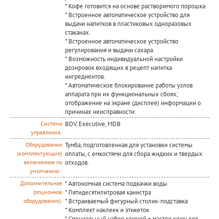
* Кофе готовится на основе растворимого порошка.
* Встроенное автоматическое устройство для
выдачи напитков в пластиковых одноразовых
стаканах.
* Встроенное автоматическое устройство
регулирования и выдачи сахара.
* Возможность индивидуальной настройки
дозировок входящих в рецепт напитка
ингредиентов.
* Автоматическое блокирование работы узлов
аппарата при их функциональных сбоях;
отображение на экране (дисплее) информации о
причинах неисправности.
BDV, Executive, MDB
Система
управления:
Тумба, подготовленная для установки системы
Оборудование
оплаты, с емкостями для сбора жидких и твердых
(комплектующие)
отходов.
включенное по
умолчанию::
* Автономная система подкачки воды
Дополнительное
* Пятидесятилитровая канистра
(опционное
* Встраиваемый фигурный столик-подставка
оборудование):
* Комплект наклеек и этикеток
* Специальный набор ключей + мастер ключ для