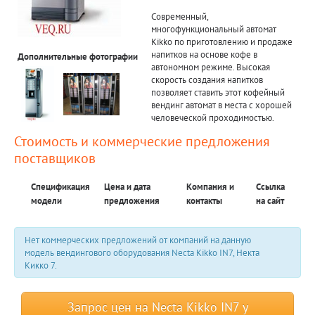
Современный,
многофункциональный автомат
Kikko по приготовлению и продаже
напитков на основе кофе в
Дополнительные фотографии
автономном режиме. Высокая
скорость создания напитков
позволяет ставить этот кофейный
вендинг автомат в места с хорошей
человеческой проходимостью.
Стоимость и коммерческие предложения
поставщиков
Спецификация
Цена и дата
Компания и
Ссылка
модели
предложения
контакты
на сайт
Нет коммерческих предложений от компаний на данную
модель вендингового оборудования Necta Kikkо IN7, Некта
Кикко 7.
Запрос цен на Necta Kikko IN7 у