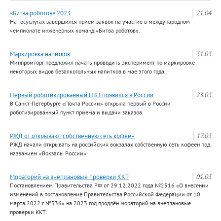
«Битва роботов» 2023
21.04
На Госуслугах завершился приём заявок на участие в международном
чемпионате инженерных команд «Битва роботов».
Маркировка напитков
31.03
Минпромторг предложил начать проводить эксперимент по маркировке
некоторых видов безалкогольных напитков в мае этого года.
Первый роботизированный ПВЗ появился в России
23.03
В Санкт-Петербурге «Почта России» открыла первый в России
роботизированный пункт приема и выдачи заказов.
РЖД от открывают собственную сеть кофеен
17.03
РЖД начали открывать на российских вокзалах собственную сеть кофеен под
названием «Вокзалы России».
Мораторий на внеплановые проверки ККТ
01.03
Постановлением Правительства РФ от 29.12.2022 года №2516 «О внесении
изменений в постановление Правительства Российской Федерации от 10
марта 2022 г.№336» на 2023 год продлён мораторий на внеплановые
проверки ККТ.