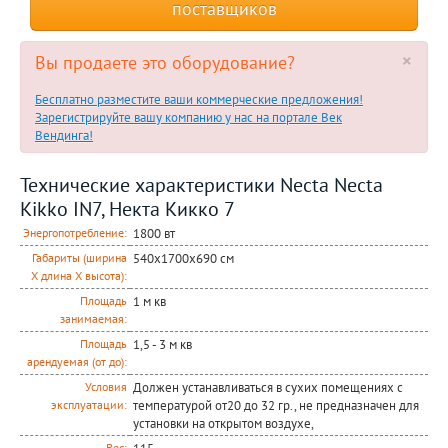
поставщиков
×
Вы продаете это оборудование?
Бесплатно разместите ваши коммерческие предложения!
Зарегистрируйте вашу компанию у нас на портале Век
Вендинга!
Технические характеристики Necta Necta
Kikkо IN7, Некта Кикко 7
1800 вт
Энергопотребление:
540х1700х690 см
Габариты (ширина
Х длина Х высота):
1 м кв
Площадь
занимаемая:
1,5 - 3 м кв
Площадь
арендуемая (от до):
Должен устанавливаться в сухих помещениях с
Условия
температурой от20 до 32 гр., не предназначен для
эксплуатации:
установки на открытом воздухе,
Вес: