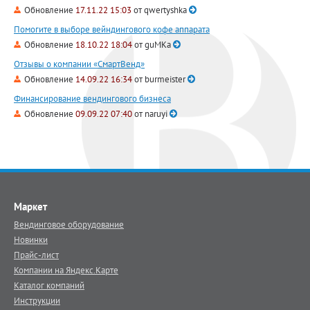
Обновление
17.11.22 15:03
от
qwertyshka
Помогите в выборе вейндингового кофе аппарата
Обновление
18.10.22 18:04
от
guMKa
Отзывы о компании «СмартВенд»
Обновление
14.09.22 16:34
от
burmeister
Финансирование вендингового бизнеса
Обновление
09.09.22 07:40
от
naruyi
Маркет
Вендинговое оборудование
Новинки
Прайс-лист
Компании на Яндекс.Карте
Каталог компаний
Инструкции