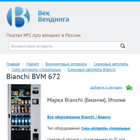
Портал №1 про вендинг в России
Главная
\
Маркет
\
Вендинговые аппараты
\
Снековые автоматы
\
Снек-аппараты спиральные
\
Снековые автоматы Bianchi
Bianchi BVM 672
Марка Bianchi (Бианчи), Италия
Все оборудование Bianchi / Бианчи
Тип оборудования:
Снек-аппараты спиральные
Снековый автомат с охлаждением до 3° для