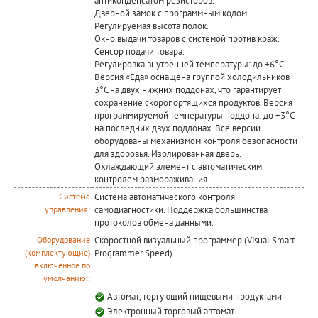
антиконденсатом резисторов.
Дверной замок с программным кодом.
Регулируемая высота полок.
Окно выдачи товаров с системой против краж.
Сенсор подачи товара.
Регулировка внутренней температуры: до +6°C.
Версия «Еда» оснащена группой холодильников
3°C на двух нижних поддонах, что гарантирует
сохранение скоропортящихся продуктов. Версия
программируемой температуры поддона: до +3°C
на последних двух поддонах. Все версии
оборудованы механизмом контроля безопасности
для здоровья. Изолированная дверь.
Охлаждающий элемент с автоматическим
контролем размораживания.
Система автоматического контроля
Система
самодиагностики. Поддержка большинства
управления:
протоколов обмена данными.
Скоростной визуальный программер (Visual Smart
Оборудование
Programmer Speed)
(комплектующие)
включенное по
умолчанию::
Автомат, торгующий пищевыми продуктами
Электронный торговый автомат