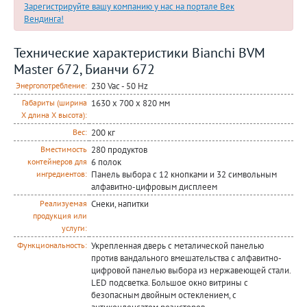
Зарегистрируйте вашу компанию у нас на портале Век
Вендинга!
Технические характеристики Bianchi BVM
Master 672, Бианчи 672
230 Vac - 50 Hz
Энергопотребление:
1630 x 700 x 820 мм
Габариты (ширина
Х длина Х высота):
200 кг
Вес:
280 продуктов
Вместимость
6 полок
контейнеров для
Панель выбора с 12 кнопками и 32 символьным
ингредиентов:
алфавитно-цифровым дисплеем
Снеки, напитки
Реализуемая
продукция или
услуги:
Укрепленная дверь с металической панелью
Функциональность:
против вандального вмешательства с алфавитно-
цифровой панелью выбора из нержавеющей стали.
LED подсветка. Большое окно витрины с
безопасным двойным остеклением, с