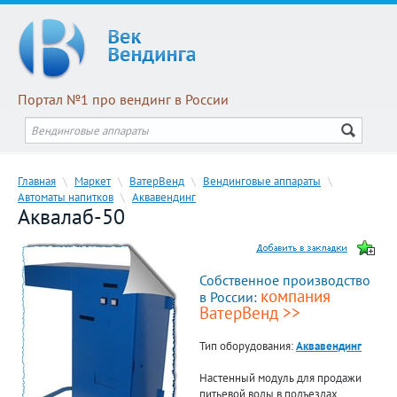
Портал №1 про вендинг в России
Главная
\
Маркет
\
ВатерВенд
\
Вендинговые аппараты
\
Автоматы напитков
\
Аквавендинг
Аквалаб-50
Собственное производство
компания
в России:
ВатерВенд >>
Тип оборудования:
Аквавендинг
Настенный модуль для продажи
питьевой воды в подъездах