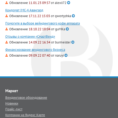
Обновление
11.01.23 09:57
от
alexii72
Кондомат IMC-4 Авангард
Обновление
17.11.22 15:03
от
qwertyshka
Помогите в выборе вейндингового кофе аппарата
Обновление
18.10.22 18:04
от
guMKa
Отзывы о компании «СмартВенд»
Обновление
14.09.22 16:34
от
burmeister
Финансирование вендингового бизнеса
Обновление
09.09.22 07:40
от
naruyi
Маркет
Вендинговое оборудование
Новинки
Прайс-лист
Компании на Яндекс.Карте