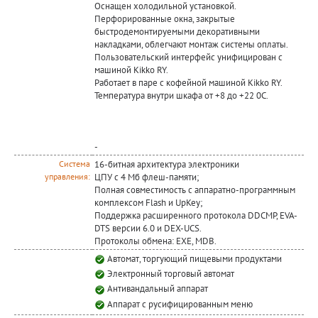
Оснащен холодильной установкой.
Перфорированные окна, закрытые
быстродемонтируемыми декоративными
накладками, облегчают монтаж системы оплаты.
Пользовательский интерфейс унифицирован с
машиной Kikko RY.
Работает в паре с кофейной машиной Kikko RY.
Температура внутри шкафа от +8 до +22 0С.
-
16-битная архитектура электроники
Система
ЦПУ с 4 Мб флеш-памяти;
управления:
Полная совместимость с аппаратно-программным
комплексом Flash и UpKey;
Поддержка расширенного протокола DDCMP, EVA-
DTS версии 6.0 и DEX-UCS.
Протоколы обмена: EXE, MDB.
Автомат, торгующий пищевыми продуктами
Электронный торговый автомат
Антивандальный аппарат
Аппарат с русифицированным меню