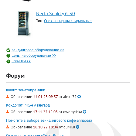
Necta Snakky 6-30
Тип:
Снек-аппараты спиральные
вендинговое оборудование >>
цены на оборудование >>
новинки >>
Форум
шалит монетопрёмник
Обновление
11.01.23 09:57
от
alexii72
Кондомат IMC-4 Авангард
Обновление
17.11.22 15:03
от
qwertyshka
Помогите в выборе вейндингового кофе аппарата
Обновление
18.10.22 18:04
от
guMKa
Отзывы о компании «СмартВенд»