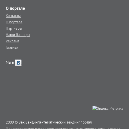
О портале
Контакты
О портале
Партнеры
Наши баннеры
Реклама
Главная
Мы в
2009 © Век Вендинга - тематический
вендинг
портал
При перепечатке материалов портала активная гиперссылка на veq.ru