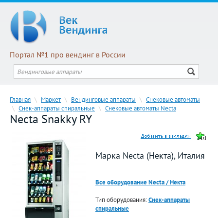
Портал №1 про вендинг в России
Главная
\
Маркет
\
Вендинговые аппараты
\
Снековые автоматы
\
Снек-аппараты спиральные
\
Снековые автоматы Necta
Necta Snakky RY
Марка Necta (Некта), Италия
Все оборудование Necta / Некта
Тип оборудования:
Снек-аппараты
спиральные