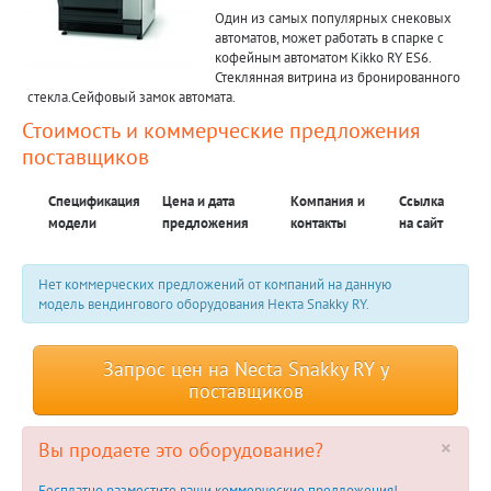
Один из самых популярных снековых
автоматов, может работать в спарке с
кофейным автоматом Kikko RY ES6.
Стеклянная витрина из бронированного
стекла.Сейфовый замок автомата.
Стоимость и коммерческие предложения
поставщиков
Спецификация
Цена и дата
Компания и
Ссылка
модели
предложения
контакты
на сайт
Нет коммерческих предложений от компаний на данную
модель вендингового оборудования Некта Snakky RY.
Запрос цен на Necta Snakky RY у
поставщиков
×
Вы продаете это оборудование?
Бесплатно разместите ваши коммерческие предложения!