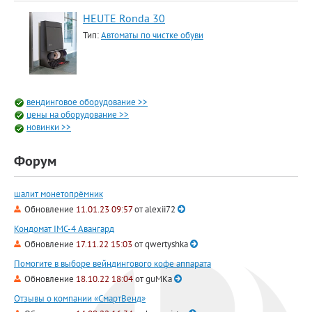
HEUTE Ronda 30
Тип:
Автоматы по чистке обуви
вендинговое оборудование >>
цены на оборудование >>
новинки >>
Форум
шалит монетопрёмник
Обновление
11.01.23 09:57
от
alexii72
Кондомат IMC-4 Авангард
Обновление
17.11.22 15:03
от
qwertyshka
Помогите в выборе вейндингового кофе аппарата
Обновление
18.10.22 18:04
от
guMKa
Отзывы о компании «СмартВенд»