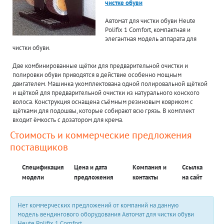
чистке обуви
Автомат для чистки обуви Heute
Polifix 1 Comfort, компактная и
элегантная модель аппарата для
чистки обуви.
Две комбинированные щётки для предварительной очистки и
полировки обуви приводятся в действие особенно мощным
двигателем. Машинка укомплектована одной полировальной щёткой
и щёткой для предварительной очистки из натурального конского
волоса. Конструкция оснащена съёмным резиновым ковриком с
щётками для подошвы, которые собирают всю грязь. В комплект
входит ёмкость с дозатором для крема.
Стоимость и коммерческие предложения
поставщиков
Спецификация
Цена и дата
Компания и
Ссылка
модели
предложения
контакты
на сайт
Нет коммерческих предложений от компаний на данную
модель вендингового оборудования Автомат для чистки обуви
Heute Polifix 1 Comfort.