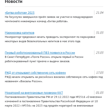
Новости
«Битва роботов» 2023
21.04
На Госуслугах завершился приём заявок на участие в международном
чемпионате инженерных команд «Битва роботов».
Маркировка напитков
31.03
Минпромторг предложил начать проводить эксперимент по маркировке
некоторых видов безалкогольных напитков в мае этого года.
Первый роботизированный ПВЗ появился в России
23.03
В Санкт-Петербурге «Почта России» открыла первый в России
роботизированный пункт приема и выдачи заказов.
РЖД от открывают собственную сеть кофеен
17.03
РЖД начали открывать на российских вокзалах собственную сеть кофеен под
названием «Вокзалы России».
Мораторий на внеплановые проверки ККТ
01.03
Постановлением Правительства РФ от 29.12.2022 года №2516 «О внесении
изменений в постановление Правительства Российской Федерации от 10
марта 2022 г.№336» на 2023 год продлён мораторий на внеплановые