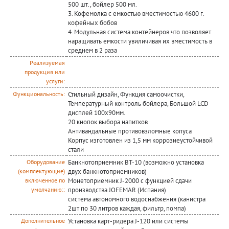
500 шт., бойлер 500 мл.
3. Кофемолка с емкостью вместимостью 4600 г.
кофейных бобов
4. Модульная система контейнеров что позволяет
наращивать емкости увиличивая их вместимость в
среднем в 2 раза
Реализуемая
продукция или
услуги:
Стильный дизайн, Функция самоочистки,
Функциональность:
Температурный контроль бойлера, Большой LCD
дисплей 100х90мм.
20 кнопок выбора напитков
Антивандальные противовзломные копуса
Корпус изготовлен из 1,5 мм коррозиеустойчивой
стали
Банкнотоприемник BT-10 (возможно установка
Оборудование
двух банкнотоприемников)
(комплектующие)
Монетоприемник J-2000 с функцией сдачи
включенное по
производства JOFEMAR (Испания)
умолчанию::
система автономного водоснабжения (канистра
2шт по 30 литров каждая, фильтр, помпа)
Установка карт-ридера J-120 или системы
Дополнительное