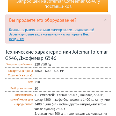
Запрос цен на Jofemar Coffeemar G546 у
поставщиков
×
Вы продаете это оборудование?
Бесплатно разместите ваши коммерческие предложения!
Зарегистрируйте вашу компанию у нас на портале Век
Вендинга!
Технические характеристики Jofemar Jofemar
G546, Джофемар G546
220 V 50 Гц
Энергопотребление:
1860 – 600 – 600 мм
Габариты (ширина
Х длина Х высота):
210
Вес:
20
Выбор напитков:
1. 6 емкостей: - сливки 3400 г., шоколад 2700 г.,
Вместимость
сахар 4200 г., кофе без кофеина 1400 г., каппучино
контейнеров для
3400 г., чай (или любой другой ингредиент в том
ингредиентов:
числе бульон) 2300 г.
2. стаканчики 500 шт., палочки для размешивания