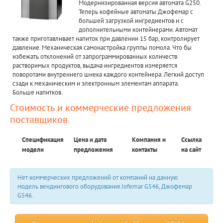
Модернизированная версия автомата G250.
Теперь кофейные автоматы Джофемар с
большей загрузкой ингредиентов и с
дополнительными контейнерами. Автомат
также приготавливает напиток при давлении 15 бар, контролирует
давление. Механическая самонастройка группы помола. Что бы
избежать отклонений от запрограммированных количеств
растворимых продуктов, выдача ингредиентов измеряется
поворотами внутреннего шнека каждого контейнера. Легкий доступ
сзади к механическим и электронным элементам аппарата.
Больше напитков.
Стоимость и коммерческие предложения
поставщиков
Спецификация
Цена и дата
Компания и
Ссылка
модели
предложения
контакты
на сайт
Нет коммерческих предложений от компаний на данную
модель вендингового оборудования Jofemar G546, Джофемар
G546.