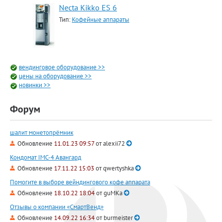
Necta Kikko ES 6
Тип:
Кофейные аппараты
вендинговое оборудование >>
цены на оборудование >>
новинки >>
Форум
шалит монетопрёмник
Обновление
11.01.23 09:57
от
alexii72
Кондомат IMC-4 Авангард
Обновление
17.11.22 15:03
от
qwertyshka
Помогите в выборе вейндингового кофе аппарата
Обновление
18.10.22 18:04
от
guMKa
Отзывы о компании «СмартВенд»
Обновление
14.09.22 16:34
от
burmeister