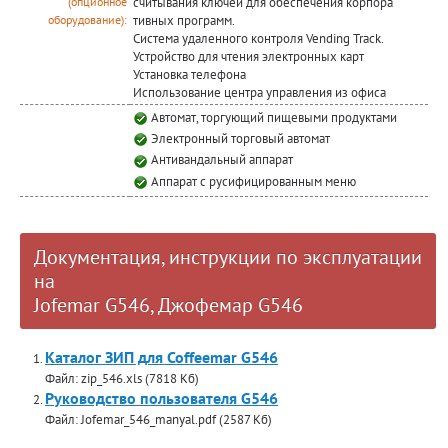
считывания ключей для обеспечения корпора
(опционное
тивных программ.
оборудование):
Система удаленного контроля Vending Track.
Устройство для чтения электронных карт
Установка телефона
Использование центра управления из офиса
Автомат, торгующий пищевыми продуктами
Электронный торговый автомат
Антивандальный аппарат
Аппарат с русифицированным меню
Документация, инструкции по эксплуатации
на
Jofemar G546, Джофемар G546
Каталог ЗИП для Coffeemar G546
Файл: zip_546.xls (7818 Кб)
Руководство пользователя G546
Файл: Jofemar_546_manyal.pdf (2587 Кб)