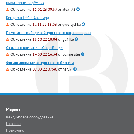
шалит монетопрёмник
Обновление
11.01.23 09:57
от
alexii72
Кондомат IMC-4 Авангард
Обновление
17.11.22 15:03
от
qwertyshka
Помогите в выборе вейндингового кофе аппарата
Обновление
18.10.22 18:04
от
guMKa
Отзывы о компании «СмартВенд»
Обновление
14.09.22 16:34
от
burmeister
Финансирование вендингового бизнеса
Обновление
09.09.22 07:40
от
naruyi
Маркет
Вендинговое оборудование
Новинки
Прайс-лист