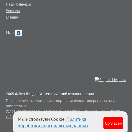
Наши баннеры
Реклама
Главная
Мы в
2009 © Век Вендинга - тематический
вендинг
портал
При перепечатке материалов портала активная гиперссылка на veq.ru
обязательна.
Условия использования
|
Реклама на портале
|
Наши баннеры
|
Карта
сайта
|
Контакты
Мы используем Cookie.
Политика
Согласен
обработки персональных данных
.