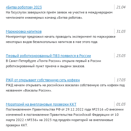
«Битва роботов» 2023
21.04
На Госуслугах завершился приём заявок на участие в международном
чемпионате инженерных команд «Битва роботов».
Маркировка напитков
31.03
Минпромторг предложил начать проводить эксперимент по маркировке
некоторых видов безалкогольных напитков в мае этого года.
Первый роботизированный ПВЗ появился в России
23.03
В Санкт-Петербурге «Почта России» открыла первый в России
роботизированный пункт приема и выдачи заказов.
РЖД от открывают собственную сеть кофеен
17.03
РЖД начали открывать на российских вокзалах собственную сеть кофеен под
названием «Вокзалы России».
Мораторий на внеплановые проверки ККТ
01.03
Постановлением Правительства РФ от 29.12.2022 года №2516 «О внесении
изменений в постановление Правительства Российской Федерации от 10
марта 2022 г.№336» на 2023 год продлён мораторий на внеплановые
проверки ККТ.