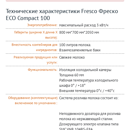
Технические характеристики Fresco Фреско
ECO Compact 100
максимальный расход 3 кВт/ч
Энергопотребление:
800 мм*700 мм*2050 мм
Габариты (ширина Х длина Х
высота):
100 литров молока.
Вместимость контейнеров для
Взаимозаменяемые баки
ингредиентов:
Свежее молоко
Реализуемая продукция или
услуги:
Изоляция холодильной камеры
Функциональность:
Толщина 60 мм
Рабочая температура холодильного
шкафа 0° / +18°
Внешняя температура 0°c / +40°c
Система розлива молока состоит из:
Оборудование (комплектующие)
включенное по умолчанию::
Неподвижного дозатора для розлива
молока из нержавеющей сталии.
Дозирующего электро клапана типа
SMC VNB 104BS-F8A