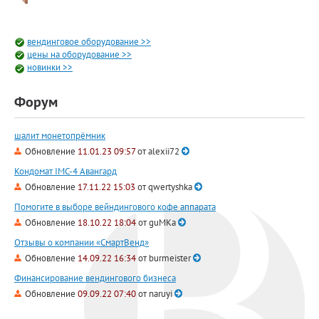
вендинговое оборудование >>
цены на оборудование >>
новинки >>
Форум
шалит монетопрёмник
Обновление
11.01.23 09:57
от
alexii72
Кондомат IMC-4 Авангард
Обновление
17.11.22 15:03
от
qwertyshka
Помогите в выборе вейндингового кофе аппарата
Обновление
18.10.22 18:04
от
guMKa
Отзывы о компании «СмартВенд»
Обновление
14.09.22 16:34
от
burmeister
Финансирование вендингового бизнеса
Обновление
09.09.22 07:40
от
naruyi