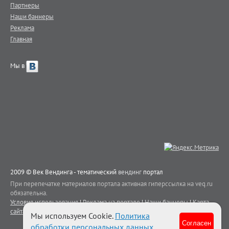
Партнеры
Наши баннеры
Реклама
Главная
Мы в
2009 © Век Вендинга - тематический
вендинг
портал
При перепечатке материалов портала активная гиперссылка на veq.ru
обязательна.
Условия использования
|
Реклама на портале
|
Наши баннеры
|
Карта
сайта
|
Контакты
Мы используем Cookie.
Политика
Согласен
обработки персональных данных
.