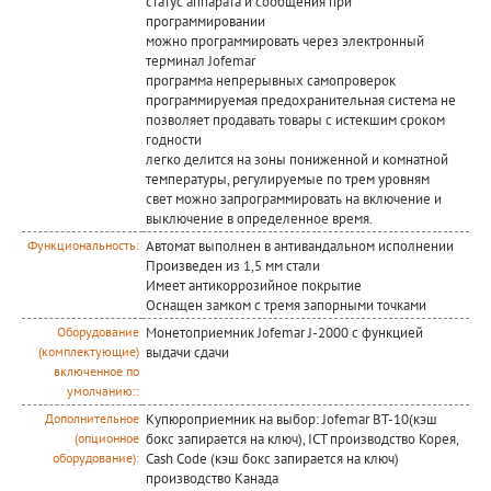
статус аппарата и сообщения при
программировании
можно программировать через электронный
терминал Jofemar
программа непрерывных самопроверок
программируемая предохранительная система не
позволяет продавать товары с истекшим сроком
годности
легко делится на зоны пониженной и комнатной
температуры, регулируемые по трем уровням
свет можно запрограммировать на включение и
выключение в определенное время.
Автомат выполнен в антивандальном исполнении
Функциональность:
Произведен из 1,5 мм стали
Имеет антикоррозийное покрытие
Оснащен замком с тремя запорными точками
Монетоприемник Jofemar J-2000 с функцией
Оборудование
выдачи сдачи
(комплектующие)
включенное по
умолчанию::
Купюроприемник на выбор: Jofemar BT-10(кэш
Дополнительное
бокс запирается на ключ), ICT производство Корея,
(опционное
Cash Code (кэш бокс запирается на ключ)
оборудование):
производство Канада