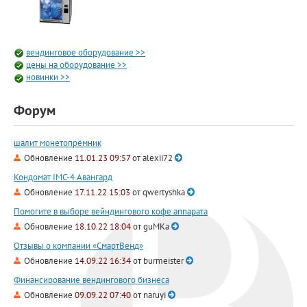
вендинговое оборудование >>
цены на оборудование >>
новинки >>
Форум
шалит монетопрёмник
Обновление
11.01.23 09:57
от
alexii72
Кондомат IMC-4 Авангард
Обновление
17.11.22 15:03
от
qwertyshka
Помогите в выборе вейндингового кофе аппарата
Обновление
18.10.22 18:04
от
guMKa
Отзывы о компании «СмартВенд»
Обновление
14.09.22 16:34
от
burmeister
Финансирование вендингового бизнеса
Обновление
09.09.22 07:40
от
naruyi