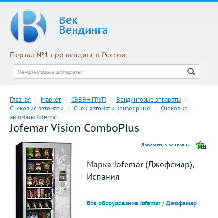
Портал №1 про вендинг в России
Главная
\
Маркет
\
СЭВЭН ГРУП
\
Вендинговые аппараты
\
Снековые автоматы
\
Снек-автоматы конвеерные
\
Снековые
автоматы Jofemar
Jofemar Vision ComboPlus
Марка Jofemar (Джофемар),
Испания
Все оборудование Jofemar / Джофемар