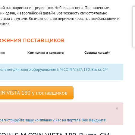
кой растворимых ингредиентов. Небольшая цена. Полноценные
чи сдачи, и европейский дизайн. Возможность самостоятельно
вествии с вкусами. Возможность экспериментировать с комбинациями и
ентов.
ожения поставщиков
ния
Компания и контакты
Ссылка на сайт
ль вендингового оборудования S M COIN VISTA 180, Виста, СМ
IN VISTA 180 у поставщиков
×
егистрируйте вашу компанию у нас на портале Век Вендинга!