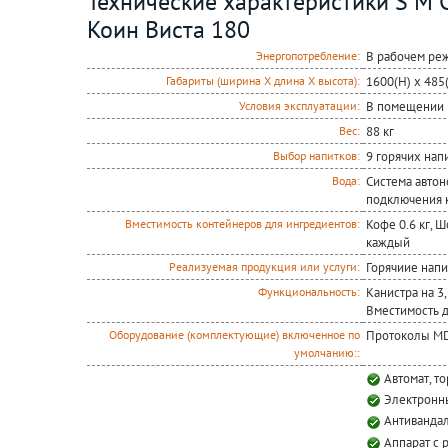
Технические характеристики S M C
Коин Виста 180
В рабочем реж
Энергопотребление:
1600(H) x 485
Габариты (ширина Х длина Х высота):
В помещении 
Условия эксплуатации:
88 кг
Вес:
9 горячих нап
Выбор напитков:
Система автон
Вода:
подключения 
Кофе 0.6 кг, Ш
Вместимость контейнеров для ингредиентов:
каждый
Горячиие напи
Реализуемая продукция или услуги:
Канистра на 3,
Функциональность:
Вместимость д
Протоколы MD
Оборудование (комплектующие) включенное по
умолчанию::
Автомат, т
Электронны
Антивандал
Аппарат с