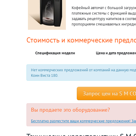
Кофейный автомат с большой загруз
платежные системы с функцией выда
задавать рецептуру напитков в соот
пропорциями смешиваемых ингреди
Стоимость и коммерческие предл
Спецификация модели
Цена и дата предложе
Нет коммерческих предложений от компаний на данную моде
Коин Виста 180.
Запрос цен на S M CO
Вы продаете это оборудование?
Бесплатно разместите ваши коммерческие предложения! Зар