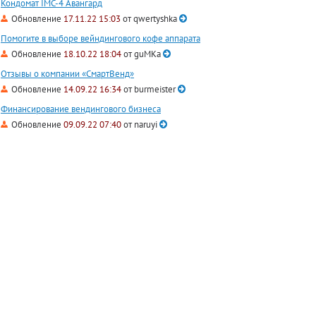
Кондомат IMC-4 Авангард
Обновление
17.11.22 15:03
от
qwertyshka
Помогите в выборе вейндингового кофе аппарата
Обновление
18.10.22 18:04
от
guMKa
Отзывы о компании «СмартВенд»
Обновление
14.09.22 16:34
от
burmeister
Финансирование вендингового бизнеса
Обновление
09.09.22 07:40
от
naruyi