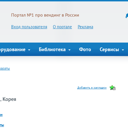
Портал №1 про вендинг в России
Вход пользователя
О портале
Реклама
орудование
Библиотека
Фото
Сервисы
параты
, Корея
ин
аты