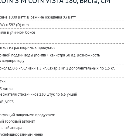
OIN S M COIN VISTA 180, Виста, СМ
име 1000 Ватт, В режиме ожидания 93 Ватт
(W) x 592 (D) mm
или в уличном боксе
итков из растворимых продуктов
омной подачи воды (помпа + канистра 30 л.). Возможность
к водопроводу
околад 0.6 кг, Сливки 1,5 кг, Сахар 3 кг. 2 дополнительных по 1,5 кг.
тки
5 литра
ержателя стаканчиков 230 штук по 6,5 унций
B, VCCS
оргующий пищевыми продуктами
й торговый автомат
ьный аппарат
 русифицированным меню