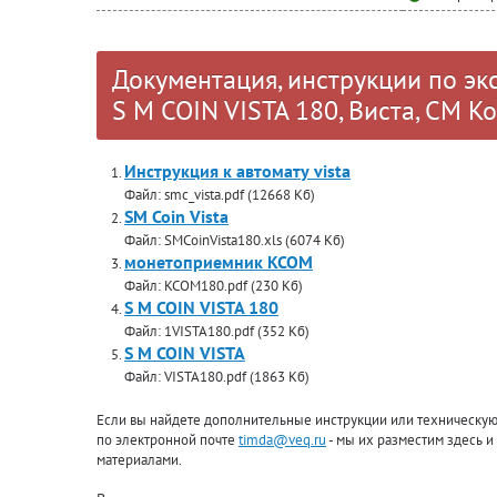
Документация, инструкции по эк
S M COIN VISTA 180, Виста, СМ К
Инструкция к автомату vista
Файл: smc_vista.pdf (12668 Кб)
SM Coin Vista
Файл: SMCoinVista180.xls (6074 Кб)
монетоприемник KCOM
Файл: KCOM180.pdf (230 Кб)
S M COIN VISTA 180
Файл: 1VISTA180.pdf (352 Кб)
S M COIN VISTA
Файл: VISTA180.pdf (1863 Кб)
Если вы найдете дополнительные инструкции или техническую 
по электронной почте
timda@veq.ru
- мы их разместим здесь и
материалами.