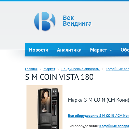
Новости
Аналитика
Маркет
Об
Главная
\
Маркет
\
Вендинговые аппараты
\
Кофейные ап
S M COIN VISTA 180
Марка S M COIN (СМ Коин)
Все оборудование S M COIN / СМ Ко
Тип оборудования:
Кофейные аппар