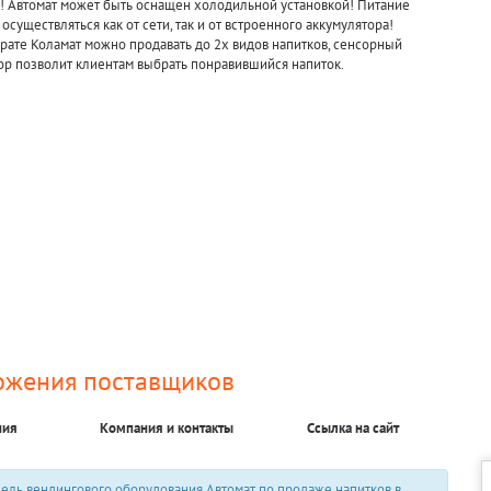
у! Автомат может быть оснащен холодильной установкой! Питание
осуществляться как от сети, так и от встроенного аккумулятора!
рате Коламат можно продавать до 2х видов напитков, сенсорный
ор позволит клиентам выбрать понравившийся напиток.
ожения поставщиков
ния
Компания и контакты
Ссылка на сайт
ель вендингового оборудования Автомат по продаже напитков в