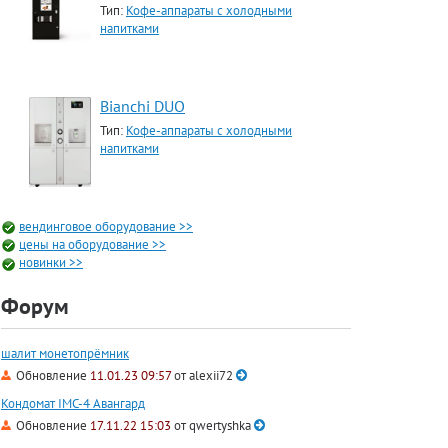
Тип:
Кофе-аппараты с холодными
напитками
Bianchi DUO
Тип:
Кофе-аппараты с холодными
напитками
вендинговое оборудование >>
цены на оборудование >>
новинки >>
Форум
шалит монетопрёмник
Обновление
11.01.23 09:57
от
alexii72
Кондомат IMC-4 Авангард
Обновление
17.11.22 15:03
от
qwertyshka