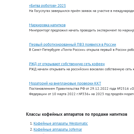
«Битва роботов» 2023
На Госуслугах завершился приём заявок на участие в международ
Маркировка напитков
Минпромторг предложил начать проводить эксперимент по маркиро
Первый роботизированный ПВЗ появился в России
В Санкт-Петербурге «Почта России» открыла первый в России роб
РЖД от открывают собственную сеть кофеен
РЖД начали открывать на российских вокзалах собственную сеть 
Мораторий на внеплановые проверки ККТ
Постановлением Правительства РФ от 29.12.2022 года №2516 «О
Федерации от 10 марта 2022 г.№336» на 2023 год продлён морат
Классы кофейных аппаратов по продаже напитков
Кофейные аппараты Westomatic
Кофейные аппараты Jofemar