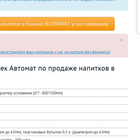
напитков в банках КОЛАМАТ у поставщиков
×
егистрируйте вашу компанию у нас на портале Век Вендинга!
ек Автомат по продаже напитков в
размер основания Ш*Г- 800*500мм)
ром до 63мм), пластиковые бутылки 0,5 л. (диаметром до 63мм)
чество - 200 штук