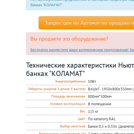
банках "КОЛАМАТ".
Запрос цен на Автомат по продаже 
Вы продаете это оборудование?
Бесплатно разместите ваши коммерческие предложения! Зар
Технические характеристики Ньют
банках "КОЛАМАТ"
50Вт
Энергопотребление:
ВxШxГ- 1950х800х350мм (
Габариты (ширина Х длина Х высота):
800мм*500мм
Площадь занимаемая:
В помещении
Условия эксплуатации:
115 кг
Вес:
По каталогу RAL
Цвет:
Банки 0,5 и 0,33л. (диамет
Выбор напитков:
2 типа напитка, общее коли
Вместимость контейнеров для