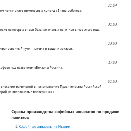
21.04
ном чемпионате инженерных команд «Битва роботов».
31.03
вке некоторых видов безалкогольных напитков в мае этого года.
23.03
отизированный пункт приема и выдачи заказов.
17.03
кофеен под названием «Вокзалы России».
01.03
 внесении изменений в постановление Правительства Российской
орий на внеплановые проверки ККТ.
Страны-производства кофейных аппаратов по продаже
напитков
Кофейные аппараты из Италии