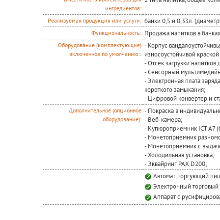
ингредиентов:
банки 0,5 и 0,33л. (диамет
Реализуемая продукция или услуги:
Продажа напитков в банка
Функциональность:
- Корпус вандалоустойчивы
Оборудование (комплектующие)
износоустойчивой краской 
включенное по умолчанию::
- Отсек загрузки напитков
- Сенсорный мультимедийны
- Электронная плата заряд
короткого замыкания;
- Цифровой конвертер и ст
- Покраска в индивидуальн
Дополнительное (опционное
- Веб-камера;
оборудование):
- Купюроприемник ICT A7 (
- Монетоприемник разномо
- Монетоприемник с выдаче
- Холодильная установка;
- Эквайринг PAX D200;
Автомат, торгующий пи
Электронный торговый 
Аппарат с русифициро