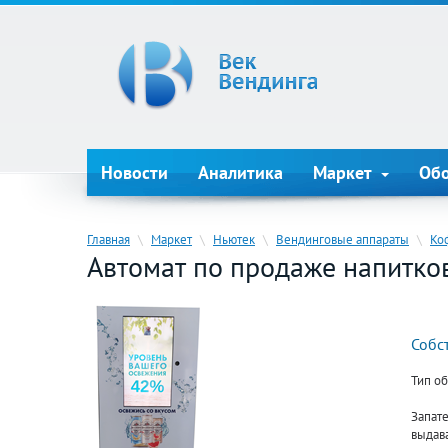
Новости
Аналитика
Маркет
Об
Главная
\
Маркет
\
Ньютек
\
Вендинговые аппараты
\
Ко
Автомат по продаже напитко
Собс
Тип о
Запат
выдава