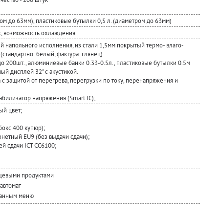
ром до 63мм), пластиковые бутылки 0,5 л. (диаметром до 63мм)
х, возможность охлаждения
й напольного исполнения, из стали 1,5мм покрытый термо- влаго-
(стандартно: белый, фактура: глянец)
 до 200шт., алюминиевые банки 0.33-0.5л., пластиковые бутылки 0.5м
й дисплей 32" с акустикой.
а с защитой от перегрева, перегрузки по току, перенапряжения и
абилизатор напряжения (Smart IC);
ый цвет;
бокс 400 купюр);
нетный EU9 (без выдачи сдачи);
й сдачи ICT СС6100;
щевыми продуктами
автомат
ванным меню