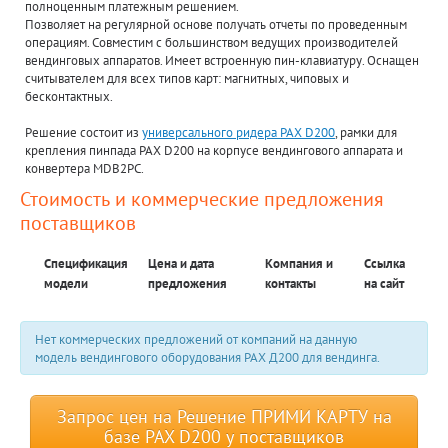
полноценным платежным решением.
Позволяет на регулярной основе получать отчеты по проведенным
операциям. Совместим с большинством ведущих производителей
вендинговых аппаратов. Имеет встроенную пин-клавиатуру. Оснащен
считывателем для всех типов карт: магнитных, чиповых и
бесконтактных.
Решение состоит из
универсального ридера PAX D200
, рамки для
крепления пинпада PAX D200 на корпусе вендингового аппарата и
конвертера MDB2PC.
Стоимость и коммерческие предложения
поставщиков
Спецификация
Цена и дата
Компания и
Ссылка
модели
предложения
контакты
на сайт
Нет коммерческих предложений от компаний на данную
модель вендингового оборудования PAX Д200 для вендинга.
Запрос цен на Решение ПРИМИ КАРТУ на
базе PAX D200 у поставщиков