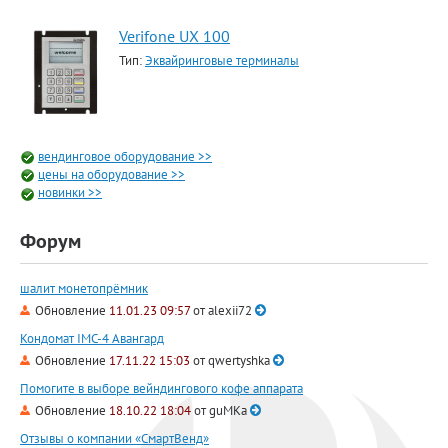
Verifone UX 100
Тип:
Эквайринговые терминалы
вендинговое оборудование >>
цены на оборудование >>
новинки >>
Форум
шалит монетопрёмник
Обновление
11.01.23 09:57
от
alexii72
Кондомат IMC-4 Авангард
Обновление
17.11.22 15:03
от
qwertyshka
Помогите в выборе вейндингового кофе аппарата
Обновление
18.10.22 18:04
от
guMKa
Отзывы о компании «СмартВенд»