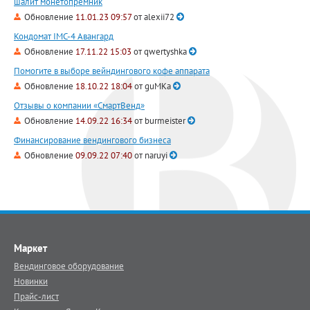
шалит монетопрёмник
Обновление
11.01.23 09:57
от
alexii72
Кондомат IMC-4 Авангард
Обновление
17.11.22 15:03
от
qwertyshka
Помогите в выборе вейндингового кофе аппарата
Обновление
18.10.22 18:04
от
guMKa
Отзывы о компании «СмартВенд»
Обновление
14.09.22 16:34
от
burmeister
Финансирование вендингового бизнеса
Обновление
09.09.22 07:40
от
naruyi
Маркет
Вендинговое оборудование
Новинки
Прайс-лист