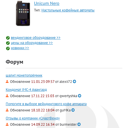
Unicum Nero
Тип:
Настольные кофейные автоматы
вендинговое оборудование >>
цены на оборудование >>
новинки >>
Форум
шалит монетопрёмник
Обновление
11.01.23 09:57
от
alexii72
Кондомат IMC-4 Авангард
Обновление
17.11.22 15:03
от
qwertyshka
Помогите в выборе вейндингового кофе аппарата
Обновление
18.10.22 18:04
от
guMKa
Отзывы о компании «СмартВенд»
Обновление
14.09.22 16:34
от
burmeister