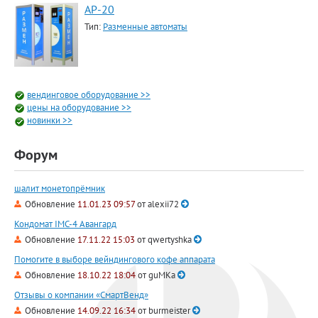
АР-20
Тип:
Разменные автоматы
вендинговое оборудование >>
цены на оборудование >>
новинки >>
Форум
шалит монетопрёмник
Обновление
11.01.23 09:57
от
alexii72
Кондомат IMC-4 Авангард
Обновление
17.11.22 15:03
от
qwertyshka
Помогите в выборе вейндингового кофе аппарата
Обновление
18.10.22 18:04
от
guMKa
Отзывы о компании «СмартВенд»
Обновление
14.09.22 16:34
от
burmeister