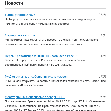
Новости
«Битва роботов» 2023
21.04
На Госуслугах завершился приём заявок на участие в международном
чемпионате инженерных команд «Битва роботов».
Маркировка напитков
31.03
Минпромторг предложил начать проводить эксперимент по маркировке
некоторых видов безалкогольных напитков в мае этого года.
Первый роботизированный ПВЗ появился в России
23.03
В Санкт-Петербурге «Почта России» открыла первый в России
роботизированный пункт приема и выдачи заказов.
РЖД от открывают собственную сеть кофеен
17.03
РЖД начали открывать на российских вокзалах собственную сеть кофеен под
названием «Вокзалы России».
Мораторий на внеплановые проверки ККТ
01.03
Постановлением Правительства РФ от 29.12.2022 года №2516 «О внесении
изменений в постановление Правительства Российской Федерации от 10
марта 2022 г.№336» на 2023 год продлён мораторий на внеплановые