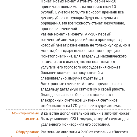
Прием новых монет. Автоматы серии АР-10
принимают новые монеты достоинством 10
рублей. С учетом того, что в скором времени все
десятирублевые купюры будут выведены из
обращения, эта возможность станет, безусловно,
просто незаменимой.
Размен монет на монеты. АР-10 - первый
разменный автомат российского производства,
который умеет разменивать не только купюры, но и
монеты, благодаря включению в конструкцию
монетоприёмника. Для владельца механического
автомата это означает, что воспользоваться
услугами его торгового оборудования сможет
большее количество покупателей, а
следовательно, выручка будет выше.
Электронные счетчики. Автомат предоставляет
владельцу детальную статистику о своей работе,
благодаря наличию большого количества
электронных счетчиков. Значения счетчиков
отображаются на LCD-дисплее внутри автомата.
В качестве дополнительной опции в автомат может
Мониторинговые
быть установлен GSM-модуль, который служит для
системы:
удаленного мониторинга его состояния.
Разменные автоматы АР-10 от компании «Лиском»
Оборудование