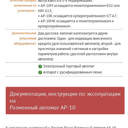
выпускаются в 3-х модификациях:
(комплектующие)
• АР-10М оснащается монетоприемником EU2 или
включенное по
NRI G13;
умолчанию::
• АР-10К оснащается купюроприёмником IСT A7;
• АР-10МК оснащается и монетоприемником и
купюроприёмником.
Два дисплея. Автомат комплектуется двумя
Дополнительное
дисплеями. Один - для индикации внесенного
(опционное
кредита (для пользователей автомата), второй - для
оборудование):
просмотра значений счетчиков и настройки
параметров работы (дисплей расположен внутри
автомата).
Электронный торговый автомат
Аппарат с русифицированным меню
Документация, инструкции по эксплуатации
на
Разменный автомат АР-10
К сожалению, инструкций к Лиском Техно Разменный автомат АР-10