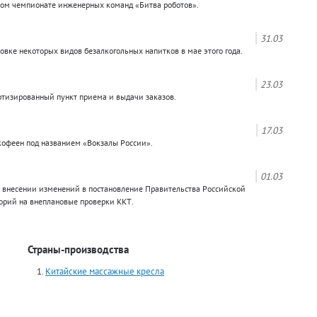
ном чемпионате инженерных команд «Битва роботов».
31.03
вке некоторых видов безалкогольных напитков в мае этого года.
23.03
отизированный пункт приема и выдачи заказов.
17.03
кофеен под названием «Вокзалы России».
01.03
 внесении изменений в постановление Правительства Российской
орий на внеплановые проверки ККТ.
Страны-производства
Китайские массажные кресла