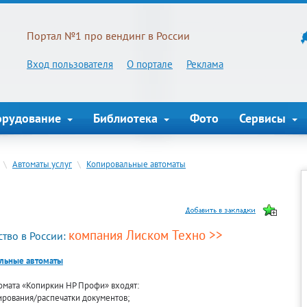
Портал №1 про вендинг в России
Вход пользователя
О портале
Реклама
орудование
Библиотека
Фото
Сервисы
\
Автоматы услуг
\
Копировальные автоматы
компания Лиском Техно >>
тво в России:
льные автоматы
омата «Копиркин HP Профи» входят:
ирования/распечатки документов;