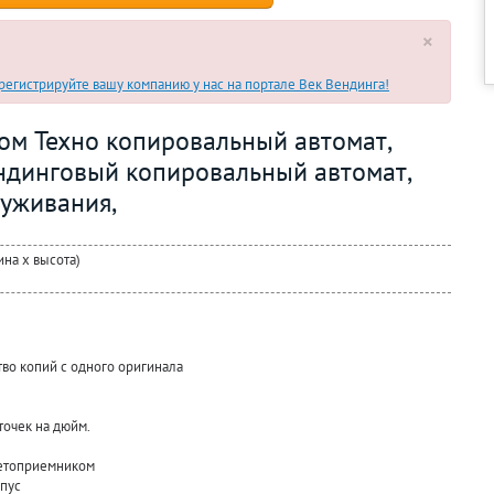
×
егистрируйте вашу компанию у нас на портале Век Вендинга!
ом Техно копировальный автомат,
ендинговый копировальный автомат,
уживания,
ина х высота)
во копий с одного оригинала
точек на дюйм.
етоприемником
пус