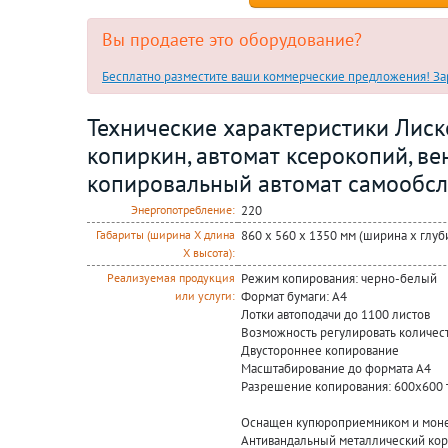
Вы продаете это оборудование?
Бесплатно разместите ваши коммерческие предложения! Зар
Технические характеристики Лиск
копиркин, автомат ксерокопий, в
копировальный автомат самообсл
220
Энергопотребление:
860 х 560 х 1350 мм (ширина х глуб
Габариты (ширина Х длина
Х высота):
Режим копирования: черно-белый
Реализуемая продукция
Формат бумаги: A4
или услуги:
Лотки автоподачи до 1100 листов
Возможность регулировать количест
Двустороннее копирование
Масштабирование до формата А4
Разрешение копирования: 600х600 
Оснащен купюроприемником и мон
Антивандальный металлический кор