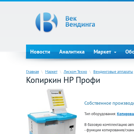
Новости
Аналитика
Маркет
Об
Главная
\
Маркет
\
Лиском Техно
\
Вендинговые аппараты
Копиркин HP Профи
Собственное производс
Тип оборудования:
Копирова
В базовую комплектацию авт
- функции копирования/скан