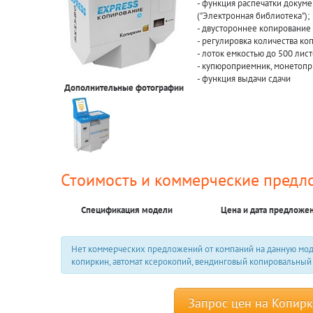
- функция распечатки докуме
("Электронная библиотека");
- двустороннее копирование
- регулировка количества ко
- лоток емкостью до 500 лист
- купюроприемник, монетоп
- функция выдачи сдачи
Дополнительные фотографии
Стоимость и коммерческие предл
Спецификация модели
Цена и дата предложе
Нет коммерческих предложений от компаний на данную мод
копиркин, автомат ксерокопий, вендинговый копировальный 
Запрос цен на Копир