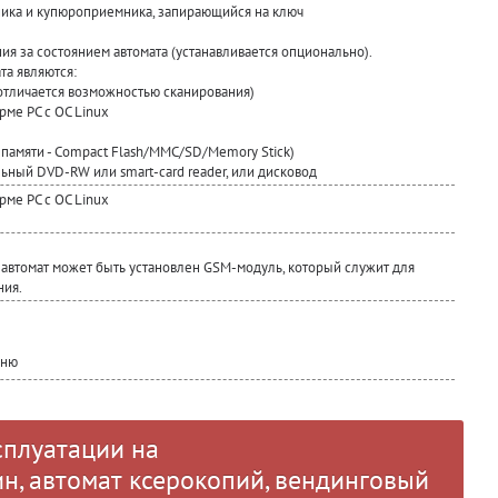
ика и купюроприемника, запирающийся на ключ
я за состоянием автомата (устанавливается опционально).
а являются:
 отличается возможностью сканирования)
ме PC с OC Linux
т памяти - Compact Flash/MMC/SD/Memory Stick)
ный DVD-RW или smart-card reader, или дисковод
ме PC с OC Linux
 автомат может быть установлен GSM-модуль, который служит для
ния.
еню
сплуатации на
н, автомат ксерокопий, вендинговый