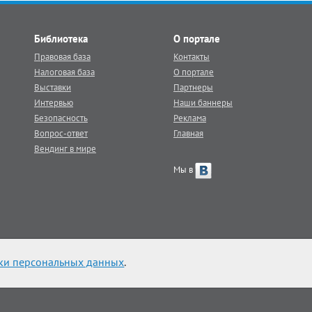
Библиотека
О портале
Правовая база
Контакты
Налоговая база
О портале
Выставки
Партнеры
Интервью
Наши баннеры
Безопасность
Реклама
Вопрос-ответ
Главная
Вендинг в мире
Мы в
ки персональных данных
.
 veq.ru обязательна.
|
Карта сайта
|
Контакты