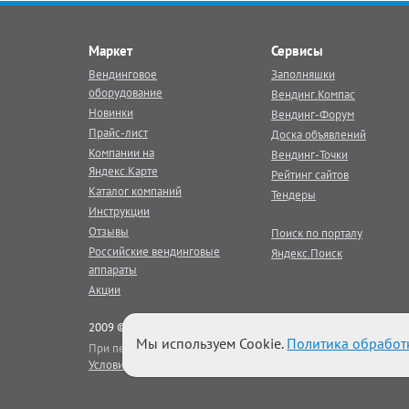
Маркет
Сервисы
Вендинговое
Заполняшки
оборудование
Вендинг.Компас
Новинки
Вендинг-Форум
Прайс-лист
Доска объявлений
Компании на
Вендинг-Точки
Яндекс.Карте
Рейтинг сайтов
Каталог компаний
Тендеры
Инструкции
Отзывы
Поиск по порталу
Российские вендинговые
Яндекс.Поиск
аппараты
Акции
2009 © Век Вендинга - тематический
вендинг
портал
Мы используем Cookie.
Политика обработ
При перепечатке материалов портала активная гиперссылка на
Условия использования
|
Реклама на портале
|
Наши баннеры