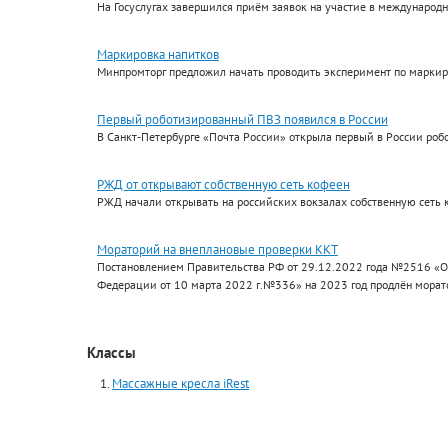
На Госуслугах завершился приём заявок на участие в международ
Маркировка напитков
Минпромторг предложил начать проводить эксперимент по маркиро
Первый роботизированный ПВЗ появился в России
В Санкт-Петербурге «Почта России» открыла первый в России роб
РЖД от открывают собственную сеть кофеен
РЖД начали открывать на российских вокзалах собственную сеть 
Мораторий на внеплановые проверки ККТ
Постановлением Правительства РФ от 29.12.2022 года №2516 «О
Федерации от 10 марта 2022 г.№336» на 2023 год продлён морат
Классы
Массажные кресла iRest