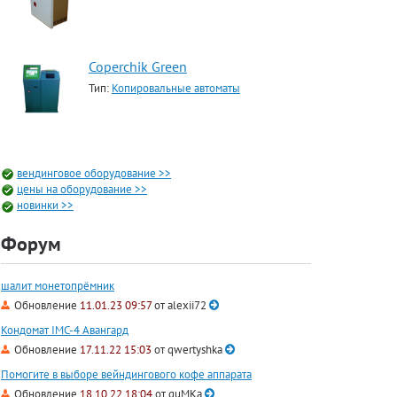
Coperchik Green
Тип:
Копировальные автоматы
вендинговое оборудование >>
цены на оборудование >>
новинки >>
Форум
шалит монетопрёмник
Обновление
11.01.23 09:57
от
alexii72
Кондомат IMC-4 Авангард
Обновление
17.11.22 15:03
от
qwertyshka
Помогите в выборе вейндингового кофе аппарата
Обновление
18.10.22 18:04
от
guMKa