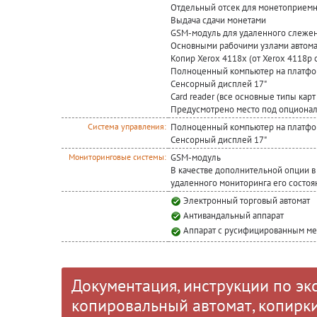
Отдельный отсек для монетоприемн
Выдача сдачи монетами
GSM-модуль для удаленного слежени
Основными рабочими узлами автомат
Копир Xerox 4118x (от Xerox 4118p
Полноценный компьютер на платфор
Сенсорный дисплей 17"
Card reader (все основные типы кар
Предусмотрено место под опциональ
Полноценный компьютер на платфор
Система управления:
Сенсорный дисплей 17"
GSM-модуль
Мониторинговые системы:
В качестве дополнительной опции в
удаленного мониторинга его состоя
Электронный торговый автомат
Антивандальный аппарат
Аппарат с русифицированным м
Документация, инструкции по эк
копировальный автомат, копирки