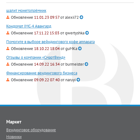
шалит монетопрёмник
Обновление
11.01.23 09:57
от
alexii72
Кондомат IMC-4 Авангард
Обновление
17.11.22 15:03
от
qwertyshka
Помогите в выборе вейндингового кофе аппарата
Обновление
18.10.22 18:04
от
guMKa
Отзывы о компании «СмартВенд»
Обновление
14.09.22 16:34
от
burmeister
Финансирование вендингового бизнеса
Обновление
09.09.22 07:40
от
naruyi
Маркет
Вендинговое оборудование
Новинки