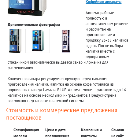
Кофейные аппараты
Автомат работает
полностью в
автоматическом режиме
Дополнительные фотографии
и рассчитан на
приготовление и
продажу 25-35 напитков
в день. После выбора
напитка вместе с
одноразовым
стаканчиком автоматически выдается сахар и ложечка для
размешивания.
Количество сахара регулируется вручную перед началом
приготовления напитка. Напитки на основе кофе готовятся из
порционных капсул Lavazza BLUE. Автомат может приготовить до 16
напитков на основе нескольких ингредиентов. Предусмотрена
возможность установки платежной системы.
Стоимость и коммерческие предложения
поставщиков
Спецификация
Цена и дата
Компания и
Ссылка
модели
предложения
контакты
на сайт