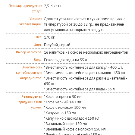
2,5-4 кв.м.
Площадь арендуемая
(от до):
Должен устанавливаться в сухих помещениях с
Условия
температурой от 20 до 32 гр., не предназначен
эксплуатации:
для установки на открытом воздухе.
170 кг.
Вес:
Голубой, серый
Цвет:
16 напитков на основе нескольких ингредиентов
Выбор напитков:
Емкость для воды на 55 л.
Вода:
*Вместимость контейнера для капсул - 400 шт.
Вместимость
*Вместимость контейнера для стаканов - 650 шт.
контейнеров для
*Вместимость контейнера для размешивателей -
ингредиентов:
650 шт.
*Вместимость контейнера для воды - 55 л
*Кофе эспрессо 50 мл
Реализуемая
*Кофе черный 140 мл
продукция или
*Кофе с молоком 100 мл
услуги:
*Капуччино 150 мл
*Капуччино с шоколадом 150 мл
*Ванильный кофе 150 мл
*Ванильный кофе с молоком 150 мл
*Двойной ванильный кофе 150 мл