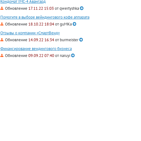
Кондомат IMC-4 Авангард
Обновление
17.11.22 15:03
от
qwertyshka
Помогите в выборе вейндингового кофе аппарата
Обновление
18.10.22 18:04
от
guMKa
Отзывы о компании «СмартВенд»
Обновление
14.09.22 16:34
от
burmeister
Финансирование вендингового бизнеса
Обновление
09.09.22 07:40
от
naruyi