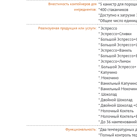
*5 канистр для поро
Вместимость контейнеров для
*400 стаканчиков
ингредиентов:
*Доступно к загрузке
*Общее число единиц 
* Эспрессо
Реализуемая продукция или услуги:
* Эспрессо+Сливки
* Большой Эспрессо+
* Большой Эспрессо
* Эспрессо+Ваниль
* Большой Эспрессо+
* Эспрессо+Лимон
*. Большой Эспрессо
* Капучино
*. Мокочино
* Ванильный Капучин
* Ванильный Мокочин
*. Шоколад
* Двойной Шоколад
* Двойной Шоколад +
* Молочный Коктель
* Молочный Коктель+
* До 36 наименований 
*Два температурных д
Функциональность:
*Полный контроль тер