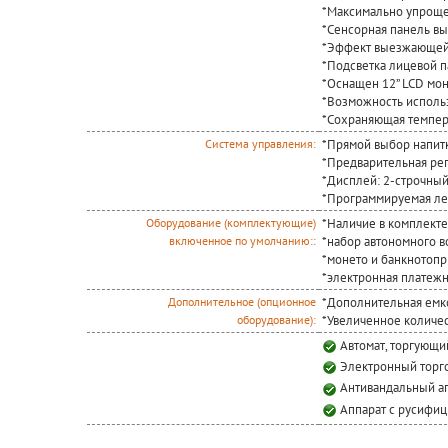
*Максимально упроще
*Сенсорная панель вы
*Эффект выезжающей
*Подсветка лицевой 
*Оснащен 12” LCD мо
*Возможность исполь
*Сохраняющая температ
*Прямой выбор напитк
Система управления:
*Предварительная рег
*Дисплей: 2-строчны
*Программируемая ле
*Наличие в комплекте
Оборудование (комплектующие)
*набор автономного 
включенное по умолчанию::
*монето и банкнотоп
*электронная платежн
*Дополнительная емк
Дополнительное (опционное
*Увеличенное количе
оборудование):
Автомат, торгующ
Электронный торго
Антивандальный а
Аппарат с русифи