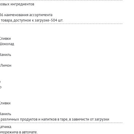
шковых ингредиентов
 36 наименования ассортимента
товара, доступное к загрузке-504 шт.
Сливки
+Шоколад
Ваниль
+ Лимон
о
о
Сливки
Ваниль
различных продуктов и напитков в таре, в завимисти от загрузки
атчика.
морежима в автомате.