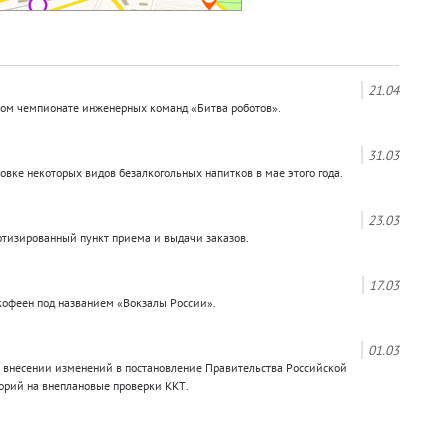
21.04
ном чемпионате инженерных команд «Битва роботов».
31.03
вке некоторых видов безалкогольных напитков в мае этого года.
23.03
отизированный пункт приема и выдачи заказов.
17.03
кофеен под названием «Вокзалы России».
01.03
 внесении изменений в постановление Правительства Российской
орий на внеплановые проверки ККТ.