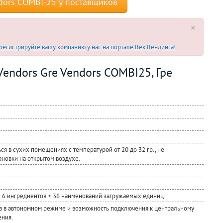
dors COMBI-25 у поставщиков
×
егистрируйте вашу компанию у нас на портале Век Вендинга!
endors Gre Vendors COMBI25, Гре
я в сухих помещениях с температурой от 20 до 32 гр., не
ановки на открытом воздухе.
е 6 ингредиентов + 36 наименований загружаемых единиц
а в автономном режиме и возможность подключения к центральному
ения.