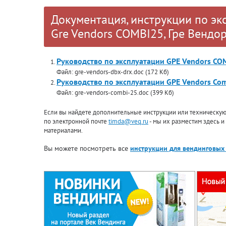
Документация, инструкции по эк
Gre Vendors COMBI25, Гре Вендо
Руководство по эксплуатации GPE Vendors CO
Файл: gre-vendors-dbx-drx.doc (172 Кб)
Руководство по эксплуатации GPE Vendors Co
Файл: gre-vendors-combi-25.doc (399 Кб)
Если вы найдете дополнительные инструкции или техническую 
по электронной почте
timda@veq.ru
- мы их разместим здесь и
материалами.
Вы можете посмотреть все
инструкции для вендинговых 