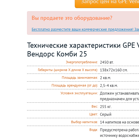
Запрос цен на GPE Ven
Вы продаете это оборудование?
Бесплатно разместите ваши коммерческие предложения! Зар
Технические характеристики GPE V
Вендорс Комби 25
2450 вт.
Энергопотребление:
138х72х160 см.
Габариты (ширина Х длина Х высота):
2 кв.м.
Площадь занимаемая:
2,5-4 кв.м.
Площадь арендуемая (от до):
Должен устанавливатьс
Условия эксплуатации:
предназначен для уст
255 кг.
Вес:
Серый
Цвет:
14 напитков на основ
Выбор напитков:
Предусмотрена работ
Вода:
источнику водоснабж