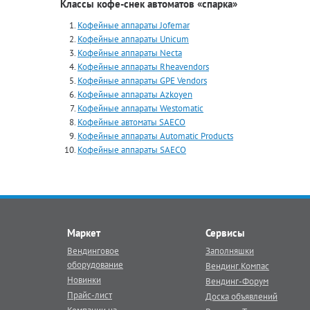
Классы кофе-снек автоматов «спарка»
Кофейные аппараты Jofemar
Кофейные аппараты Unicum
Кофейные аппараты Necta
Кофейные аппараты Rheavendors
Кофейные аппараты GPE Vendors
Кофейные аппараты Azkoyen
Кофейные аппараты Westomatic
Кофейные автоматы SAECO
Кофейные аппараты Automatiс Products
Кофейные аппараты SAECO
Маркет
Сервисы
Вендинговое
Заполняшки
оборудование
Вендинг.Компас
Новинки
Вендинг-Форум
Прайс-лист
Доска объявлений