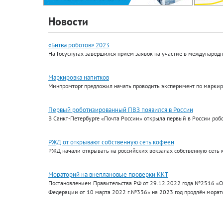
Новости
«Битва роботов» 2023
На Госуслугах завершился приём заявок на участие в международ
Маркировка напитков
Минпромторг предложил начать проводить эксперимент по маркиро
Первый роботизированный ПВЗ появился в России
В Санкт-Петербурге «Почта России» открыла первый в России роб
РЖД от открывают собственную сеть кофеен
РЖД начали открывать на российских вокзалах собственную сеть 
Мораторий на внеплановые проверки ККТ
Постановлением Правительства РФ от 29.12.2022 года №2516 «О
Федерации от 10 марта 2022 г.№336» на 2023 год продлён морат