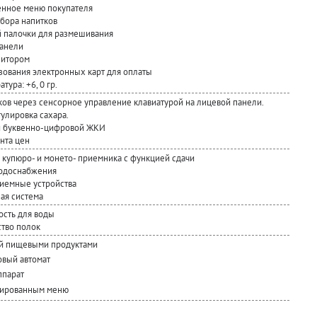
нное меню покупателя
бора напитков
 палочки для размешивания
панели
нитором
зования электронных карт для оплаты
ура: +6, 0 гр.
ов через сенсорное управление клавиатурой на лицевой панели.
улировка сахара.
й буквенно-цифровой ЖКИ
нта цен
 купюро- и монето- приемника с функцией сдачи
водоснабжения
риемные устройства
ая система
ость для воды
ство полок
ий пищевыми продуктами
вый автомат
ппарат
цированным меню