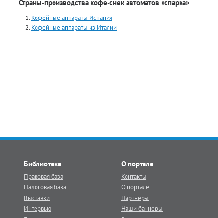
Страны-производства кофе-снек автоматов «спарка»
Кофейные аппараты Испания
Кофейные аппараты из Италии
Библиотека
О портале
Правовая база
Контакты
Налоговая база
О портале
Выставки
Партнеры
Интервью
Наши баннеры