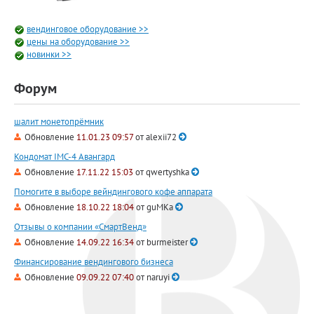
вендинговое оборудование >>
цены на оборудование >>
новинки >>
Форум
шалит монетопрёмник
Обновление
11.01.23 09:57
от
alexii72
Кондомат IMC-4 Авангард
Обновление
17.11.22 15:03
от
qwertyshka
Помогите в выборе вейндингового кофе аппарата
Обновление
18.10.22 18:04
от
guMKa
Отзывы о компании «СмартВенд»
Обновление
14.09.22 16:34
от
burmeister
Финансирование вендингового бизнеса
Обновление
09.09.22 07:40
от
naruyi