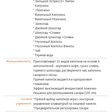
*. Большой Эспрессо+ Лимон
* Капучино
*. Мокочино
* Ванильный Капучино
* Ванильный Мокочино
*. Шоколад
* Двойной Шоколад
* Шоколад +Сливки
* Двойной Шоколад +Сливки
* Молочный Коктель
* Молочный Коктель+Ваниль
* Чай
* Горячая вода
Приготавливает 25 видов напитков на основе 6
Функциональность:
наполнителей - зернового кофе, сухих сливок,
горячего шоколада, растворимого чая, капучино,
сахарного песка.
Горячий напиток выдается в одноразовом
стаканчике.
Эффект выезжающей вендинговой ложечки-
мешалки для размешивания сахара (105 мм).
*Прямой выбор напитков через сенсорное
Система
управление клавиатурой на лицевой панели.
управления:
*Предварительная регулировка сахара.