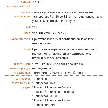
2-4 кв. м.
Площадь
арендуемая (от до):
Должен устанавливаться в сухих помещениях с
Условия
температурой от 20 до 32 гр., не предназначен для
эксплуатации:
установки на открытом воздухе.
130 кг.
Вес:
Черный, стальной, серый.
Цвет:
Приготавливает 25 видов напитков на основе 6
Выбор напитков:
наполнителей
Предусмотрена работа в автономном режиме и
Вода:
возможность подключения к центральному
источнику водоснабжения.
*Есть 5 контейнеров для порошковых
Вместимость
ингредиентов
контейнеров для
*Вместимость 800 чашек пустой тары
ингредиентов:
* Эспрессо
Реализуемая
* Эспрессо+Сливки
продукция или
* Большой Эспрессо+Сливки
услуги:
* Большой Эспрессо+Шоколад
* Эспрессо+Ваниль
* Большой Эспрессо+Ваниль
* Эспрессо+Лимон