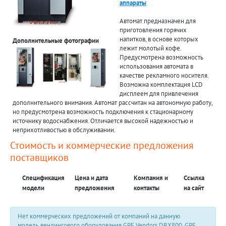
аппараты
Автомат предназначен для
приготовления горячих
напитков, в основе которых
Дополнительные фотографии
лежит молотый кофе.
Предусмотрена возможность
использования автомата в
качестве рекламного носителя.
Возможна комплектация LCD
дисплеем для привлечения
дополнительного внимания. Автомат рассчитан на автономную работу,
но предусмотрена возможность подключения к стационарному
источнику водоснабжения. Отличается высокой надежностью и
неприхотливостью в обслуживании.
Стоимость и коммерческие предложения
поставщиков
Спецификация
Цена и дата
Компания и
Ссылка
модели
предложения
контакты
на сайт
Нет коммерческих предложений от компаний на данную
модель вендингового оборудования GPE Vendors DBX800, GPE