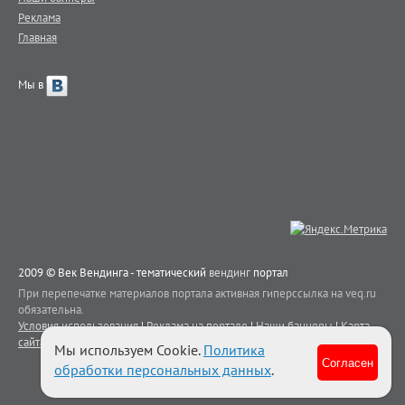
Реклама
Главная
Мы в
2009 © Век Вендинга - тематический
вендинг
портал
При перепечатке материалов портала активная гиперссылка на veq.ru
обязательна.
Условия использования
|
Реклама на портале
|
Наши баннеры
|
Карта
сайта
|
Контакты
Мы используем Cookie.
Политика
Согласен
обработки персональных данных
.