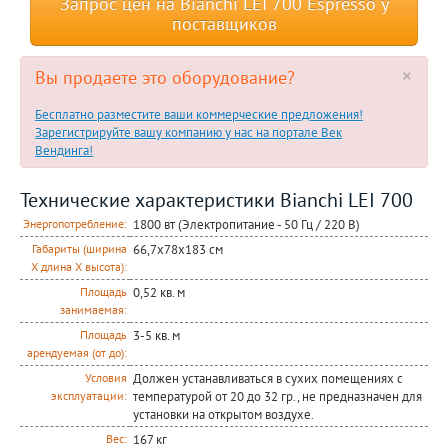
Запрос цен на Bianchi LEI 700 Espresso у
поставщиков
×
Вы продаете это оборудование?
Бесплатно разместите ваши коммерческие предложения!
Зарегистрируйте вашу компанию у нас на портале Век
Вендинга!
Технические характеристики Bianchi LEI 700
1800 вт (Электропитание - 50 Гц / 220 В)
Энергопотребление:
66,7х78х183 см
Габариты (ширина
Х длина Х высота):
0,52 кв. м
Площадь
занимаемая:
3-5 кв. м
Площадь
арендуемая (от до):
Должен устанавливаться в сухих помещениях с
Условия
температурой от 20 до 32 гр., не предназначен для
эксплуатации:
установки на открытом воздухе.
167 кг
Вес: