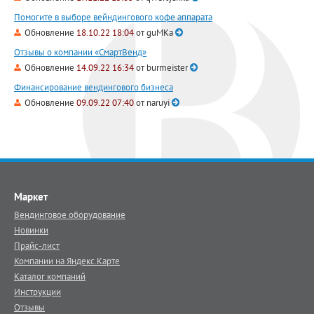
Помогите в выборе вейндингового кофе аппарата
Обновление
18.10.22 18:04
от
guMKa
Отзывы о компании «СмартВенд»
Обновление
14.09.22 16:34
от
burmeister
Финансирование вендингового бизнеса
Обновление
09.09.22 07:40
от
naruyi
Маркет
Вендинговое оборудование
Новинки
Прайс-лист
Компании на Яндекс.Карте
Каталог компаний
Инструкции
Отзывы