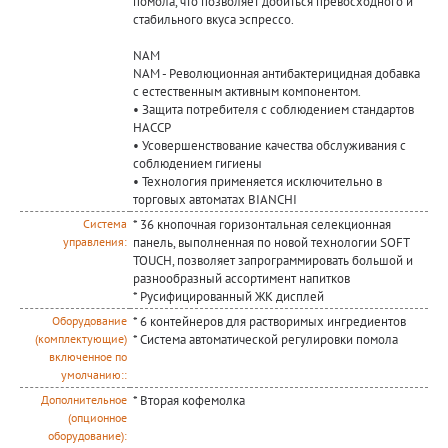
помола, что позволяет добиться превосходного и
стабильного вкуса эспрессо.
NAM
NAM - Революционная антибактерицидная добавка
с естественным активным компонентом.
• Защита потребителя с соблюдением стандартов
HACCP
• Усовершенствование качества обслуживания с
соблюдением гигиены
• Технология применяется исключительно в
торговых автоматах BIANCHI
* 36 кнопочная горизонтальная селекционная
Система
панель, выполненная по новой технологии SOFT
управления:
TOUCH, позволяет запрограммировать большой и
разнообразный ассортимент напитков
* Русифицированный ЖК дисплей
* 6 контейнеров для растворимых ингредиентов
Оборудование
* Система автоматической регулировки помола
(комплектующие)
включенное по
умолчанию::
* Вторая кофемолка
Дополнительное
(опционное
оборудование):