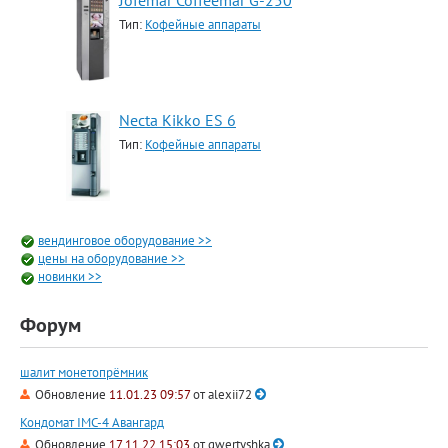
Jofemar Coffeemar G-250
Тип:
Кофейные аппараты
Necta Kikko ES 6
Тип:
Кофейные аппараты
вендинговое оборудование >>
цены на оборудование >>
новинки >>
Форум
шалит монетопрёмник
Обновление
11.01.23 09:57
от
alexii72
Кондомат IMC-4 Авангард
Обновление
17.11.22 15:03
от
qwertyshka