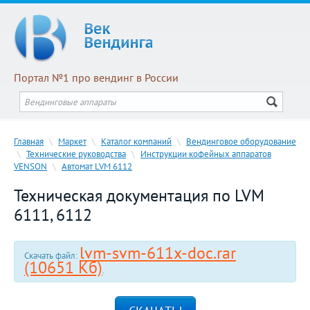
Портал №1 про вендинг в России
Главная
\
Маркет
\
Каталог компаний
\
Вендинговое оборудование
\
Технические руководства
\
Инструкции кофейных аппаратов
VENSON
\
Автомат LVM 6112
Техническая документация по LVM
6111, 6112
lvm-svm-611x-doc.rar
Скачать файл:
(10651 Кб)
.