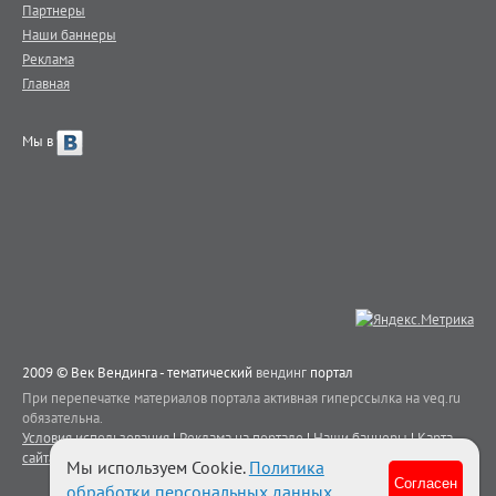
Партнеры
Наши баннеры
Реклама
Главная
Мы в
2009 © Век Вендинга - тематический
вендинг
портал
При перепечатке материалов портала активная гиперссылка на veq.ru
обязательна.
Условия использования
|
Реклама на портале
|
Наши баннеры
|
Карта
сайта
|
Контакты
Мы используем Cookie.
Политика
Согласен
обработки персональных данных
.