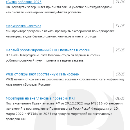
«Битва роботов» 2023
21.04
На Госуслугах завершился приём заявок на участие в международном
чемпионате инженерных команд «Битва роботов».
Маркировка напитков
31.03
Минпромторг предложил начать проводить эксперимент по маркировке
некоторых видов безалкогольных напитков в мае этого года.
Первый роботизированный ПВЗ появился в России
23.03
В Санкт-Петербурге «Почта России» открыла первый в России
роботизированный пункт приема и выдачи заказов.
РЖД от открывают собственную сеть кофеен
17.03
РЖД начали открывать на российских вокзалах собственную сеть кофеен под
названием «Вокзалы России».
Мораторий на внеплановые проверки ККТ
01.03
Постановлением Правительства РФ от 29.12.2022 года №2516 «О внесении
изменений в постановление Правительства Российской Федерации от 10
марта 2022 г.№336» на 2023 год продлён мораторий на внеплановые
проверки ККТ.