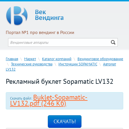
Портал №1 про вендинг в России
Главная
\
Маркет
\
Каталог компаний
\
Вендинговое оборудование
\
Технические руководства
\
Инструкции SOPAMATIC
\
Автомат
LV132
Рекламный буклет Sopamatic LV132
Buklet-Sopamatic-
Скачать файл:
LV132.pdf (246 Кб)
.
СКАЧАТЬ!