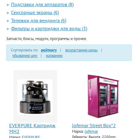
Подставки для аппаратов (8)
►
Сенсорные экраны (6)
►
Тележки для вендинга (6)
►
Фильтры и картриджи для воды (3)
►
Запчасти, боксы, модули, программы и прочее.
Сортировать по:
рейтингу
|
возрастанию цены
|
убыванию цен
|
названию
EVERPURE Картридж
Jofemar Street Box*2
MH2
Марка:
Jofemar
Марка:
EVERPURE
Габариты: Высота: 2200мм,