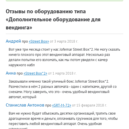
Отзывы по оборудованию типа
«Дополнительное оборудование для
вендинга»
Андрей
про
«Street Box»
от 3 марта 2018 г.
Вот уже три месяца стоит у нас Jofemar Street Box*2. Не могу сказать
ничего плохого про этот вендинговый аппарат. Несколько раз
делали попытки его взломать, как мы потом увидели с камер
наружного набл
Анна
про
«Street Box*2»
от 1 марта 2018 г.
Заказывали именно такой уличный бокс Jofemar Street Box*2.
Разместили в нём 2 разных автомата - один с напитками, другой со
снеками. Могу заверить, что это - очень удобный вендинговый
автомат, который
Станислав Антонов
про
«SRT-M-72»
от 15 февраля 2018 г.
Вам не нужно будет объезжать десятки организаций, тратить свое
драгоценное время и деньги, оплачивать грузчиков для того, чтобы
переставить любой вендинговый аппарат. Очень удобная
штукенция!