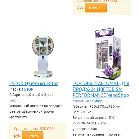
Средняя цена:
298 000
руб.
Купить
FSTOR Цветомат FStor
ТОРГОВЫЙ АВТОМАТ ДЛЯ
ПРОДАЖИ ЦВЕТОВ SM
Марка:
FSTOR
PERFORMANCE VendShop
Габариты: 1,0 x 1,0 x 2,1 м
Вес:
Марка:
VendShop
Уникальный автомат по продаже
Габариты: 960x870x1920 мм
цветов сферической формы
Вес: 320 кг
(флотомат).
Вендинговый автомат SM
PERFORMANCE – это
Средняя цена:
320 000
универсальная
автоматизированная торговая
руб.
Купить