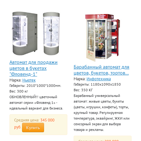
Автомат для продажи
Барабанный автомат для
цветов в букетах
цветов, букетов, тортов...
"Фловенд-1"
Марка:
Инфотехника
Марка:
Ньютек
Габариты: 1180х1090х1850
Габариты: 2010*1000*1000мм.
Вес: 350 КГ
Вес: 300 кг
Барабанный универсальный
ОБНОВЛЕННЫЙ!! цветочный
автомат: живые цветы, букеты
автомат серии «Фловенд 1» -
(цветы, игрушки, конфеты), торты,
идеальный вариант для бизнеса.
крупный товар. Регулируемая
температура, эквайринг, ЖКИ или
Средняя цена:
345 000
сенсорный экран для выбора
руб.
Купить
товара и рекламы.