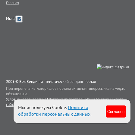
Главная
Мы в
2009 © Век Вендинга - тематический
вендинг
портал
При перепечатке материалов портала активная гиперссылка на veq.ru
обязательна.
Условия использования
|
Реклама на портале
|
Наши баннеры
|
Карта
сайта
|
Контакты
Мы используем Cookie.
Политика
Согласен
обработки персональных данных
.