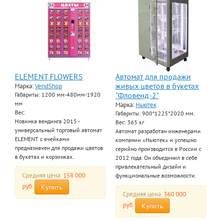
ELEMENT FLOWERS
Автомат для продажи
живых цветов в букетах
Марка:
VendShop
"Фловенд-2"
Габариты: 1200 мм-480мм-1920
мм
Марка:
Ньютек
Вес:
Габариты: 900*1225*2020 мм.
Новинка вендинга 2015 -
Вес: 365 кг
универсальный торговый автомат
Автомат разработан инженерами
ELEMENT с ячейками
компании «Ньютек» и успешно
предназначен для продажи цветов
серийно производится в России с
в букетах и корзинках.
2012 года. Он объединил в себе
привлекательный дизайн и
Средняя цена:
158 000
функциональные возможности.
руб.
Купить
Средняя цена:
360 000
руб.
Купить