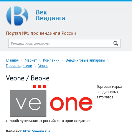
Портал №1 про вендинг в России
Главная
\
Маркет
\
Компании
\
Вендинговые аппараты
\
Производители
\
Veone
Veone / Веоне
Торговая марка
вендинговых
автоматов
самообслуживания от российского производителя.
Веб-сайт:
http://veone.ru/