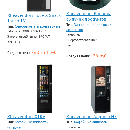
Rheavendors Воронка
Rheavendors Luce X Snack
сыпучих продуктов
Touch TV
Тип:
Запчасти для торговых
Тип:
Снек-автоматы конвеерные
автоматов
Габариты: 890x850x1835
Габариты:
Энергопотребление: 490 WT
Энергопотребление:
Вес: 315
Вес:
760 554 руб.
Средняя цена:
139 руб.
Средняя цена:
Rheavendors XTRA
Rheavendors Sagoma H7
Тип:
Кофейные аппараты
Тип:
Кофейные аппараты
«спарка»
Габариты: