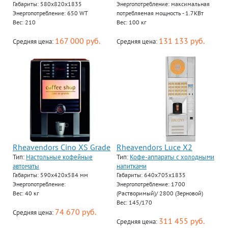
Габариты: 580x820x1835
Энергопотребление: максимальная
Энергопотребление: 650 WT
потребляемая мощность - 1.7KВт
Вес: 210
Вес: 100 кг
167 000 руб.
131 133 руб.
Средняя цена:
Средняя цена:
Rheavendors Cino XS Grade
Rheavendors Luce X2
Тип:
Настольные кофейные
Тип:
Кофе-аппараты с холодными
автоматы
напитками
Габариты: 590х420х584 мм
Габариты: 640х705х1835
Энергопотребление:
Энергопотребление: 1700
Вес: 40 кг
(Растворимый)/ 2800 (Зерновой)
Вес: 145/170
74 670 руб.
Средняя цена:
311 455 руб.
Средняя цена: