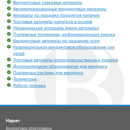
Вендинговые снековые аппараты
Автоматизированные вендинговые магазины
Аппараты по продаже продуктов питания
Торговые автоматы напитков в розлив
Механические аппараты (мини-автоматы)
Платежные терминалы, информационные киоски
Вендинговые автоматы по оказанию услуг
Развлекательное вендинговое оборудование для
детей
Торговые автоматы непродовольственных товаров
Дополнительное оборудование для вендинга
Платежные системы для вендинга
Телеметрия
Робото-техника
Маркет
Вендинговое оборудование