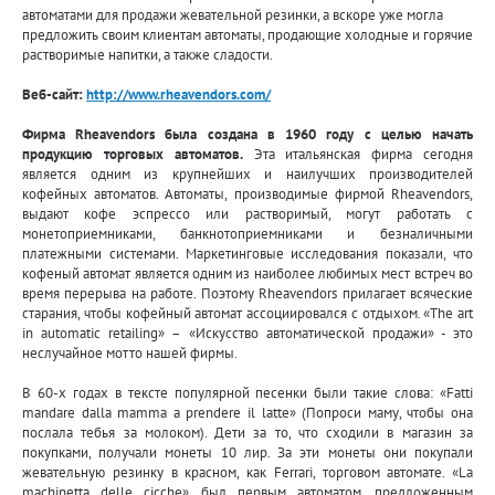
автоматами для продажи жевательной резинки, а вскоре уже могла
предложить своим клиентам автоматы, продающие холодные и горячие
растворимые напитки, а также сладости.
Веб-сайт:
http://www.rheavendors.com/
Фирма Rheavendors была создана в 1960 году с целью начать
продукцию торговых автоматов.
Эта итальянская фирма сегодня
является одним из крупнейших и наилучших производителей
кофейных автоматов. Автоматы, производимые фирмой Rheavendors,
выдают кофе эспрессо или растворимый, могут работать с
монетоприемниками, банкнотоприемниками и безналичными
платежными системами. Маркетинговые исследования показали, что
кофеный автомат является одним из наиболее любимых мест встреч во
время перерыва на работе. Поэтому Rheavendors прилагает всяческие
старания, чтобы кофейный автомат ассоциировался с отдыхом. «The art
in automatic retailing» – «Искусство автоматической продажи» - это
неслучайное мотто нашей фирмы.
В 60-х годах в тексте популярной песенки были такие слова: «Fatti
mandare dalla mamma a prendere il latte» (Попроси маму, чтобы она
послала тебья за молоком). Дети за то, что сходили в магазин за
покупками, получали монеты 10 лир. За эти монеты они покупали
жевательную резинку в красном, как Ferrari, торговом автомате. «La
machinetta delle cicche» был первым автоматом, предложенным