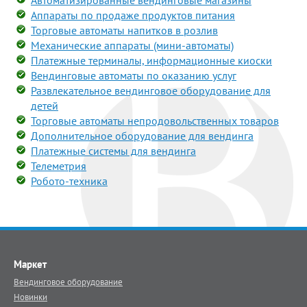
Автоматизированные вендинговые магазины
Аппараты по продаже продуктов питания
Торговые автоматы напитков в розлив
Механические аппараты (мини-автоматы)
Платежные терминалы, информационные киоски
Вендинговые автоматы по оказанию услуг
Развлекательное вендинговое оборудование для
детей
Торговые автоматы непродовольственных товаров
Дополнительное оборудование для вендинга
Платежные системы для вендинга
Телеметрия
Робото-техника
Маркет
Вендинговое оборудование
Новинки