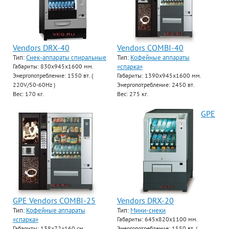
Vendors DRX-40
Vendors COMBI-40
Тип:
Снек-аппараты спиральные
Тип:
Кофейные аппараты
«спарка»
Габариты: 830х945х1600 мм.
Энергопотребление: 1550 вт. (
Габариты: 1390х945х1600 мм.
220V/50-60Hz )
Энергопотребление: 2450 вт.
Вес: 170 кг.
Вес: 275 кг.
GPE
GPE Vendors COMBI-25
Vendors DRX-20
Тип:
Кофейные аппараты
Тип:
Мини-снеки
«спарка»
Габариты: 645х820х1100 мм.
Габариты: 138х72х160 см.
Энергопотребление: 1550 вт. (