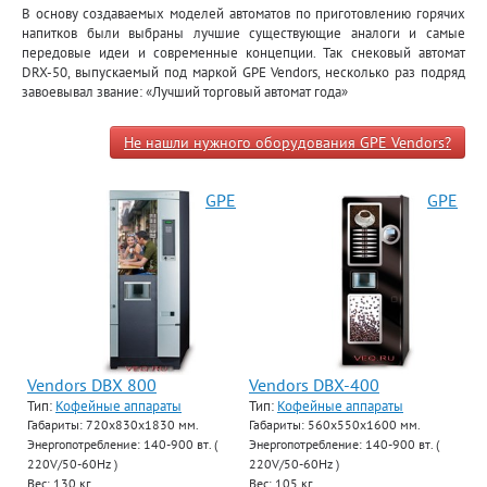
В основу создаваемых моделей автоматов по приготовлению горячих
напитков были выбраны лучшие существующие аналоги и самые
передовые идеи и современные концепции. Так снековый автомат
DRX-50, выпускаемый под маркой GPE Vendors, несколько раз подряд
завоевывал звание: «Лучший торговый автомат года»
Не нашли нужного оборудования GPE Vendors?
GPE
GPE
Vendors DBX 800
Vendors DBX-400
Тип:
Кофейные аппараты
Тип:
Кофейные аппараты
Габариты: 720х830х1830 мм.
Габариты: 560х550х1600 мм.
Энергопотребление: 140-900 вт. (
Энергопотребление: 140-900 вт. (
220V/50-60Hz )
220V/50-60Hz )
Вес: 130 кг.
Вес: 105 кг