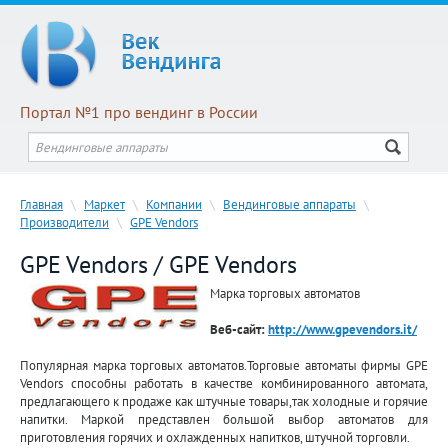
Портал №1 про вендинг в России
Главная
\
Маркет
\
Компании
\
Вендинговые аппараты
\
Производители
\
GPE Vendors
GPE Vendors / GPE Vendors
Марка торговых автоматов
Веб-сайт:
http://www.gpevendors.it/
Популярная марка торговых автоматов.Торговые автоматы фирмы GPE
Vendors способны работать в качестве комбинированного автомата,
предлагающего к продаже как штучные товары,так холодные и горячие
напитки. Маркой представлен большой выбор автоматов для
приготовления горячих и охлажденных напитков, штучной торговли.