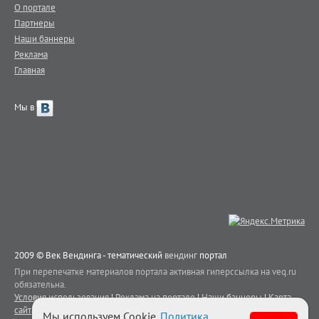
О портале
Партнеры
Наши баннеры
Реклама
Главная
Мы в
2009 © Век Вендинга - тематический
вендинг
портал
При перепечатке материалов портала активная гиперссылка на veq.ru
обязательна.
Условия использования
|
Реклама на портале
|
Наши баннеры
|
Карта
сайта
|
Контакты
Мы используем Cookie.
Политика