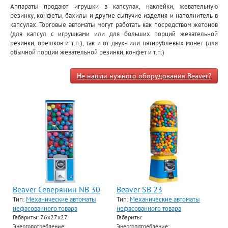
Аппараты продают игрушки в капсулах, наклейки, жевательную
резинку, конфеты, бахилы и другие сыпучие изделия и наполнитель в
капсулах. Торговые автоматы могут работать как посредством жетонов
(для капсул с игрушками или для больших порций жевательной
резинки, орешков и т.п.), так и от двух- или пятирублевых монет (для
обычной порции жевательной резинки, конфет и т.п.)
Не нашли нужного оборудования Beaver?
Beaver Северянин NB 30
Beaver SB 23
Тип:
Механические автоматы
Тип:
Механические автоматы
нефасованного товара
нефасованного товара
Габариты: 76х27х27
Габариты:
Энергопотребление:
Энергопотребление: