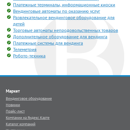
Платежные терминалы, информационные киоски
Вендинговые автоматы по оказанию услуг
Развлекательное вендинговое оборудование для
детей
Торговые автоматы непродовольственных товаров
Дополнительное оборудование для вендинга
Платежные системы для вендинга
Телеметрия
Робото-техника
Маркет
Вендинговое оборудование
Новинки
Прайс-лист
Компании на Яндекс.Карте
Каталог компаний